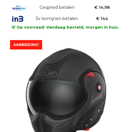
prijs
prijs
was:
Gespreid betalen
is:
€ 14,98
€599,00.
€432,00.
3x termijnen betalen
€ 144
Op voorraad: Vandaag besteld, morgen in huis.
AANBIEDING!