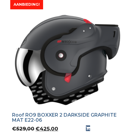
AANBIEDING!
Roof RO9 BOXXER 2 DARKSIDE GRAPHITE
MAT E22-06
Oorspronkelijke
Huidige
€
529,00
€
425,00
prijs
prijs