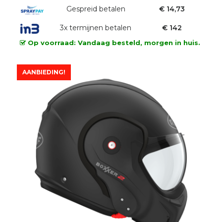
was:
Gespreid betalen
is:
€ 14,73
€529,00.
€425,00.
3x termijnen betalen
€ 142
Op voorraad: Vandaag besteld, morgen in huis.
AANBIEDING!