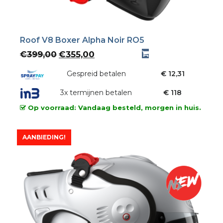
Roof V8 Boxer Alpha Noir RO5
Oorspronkelijke
Huidige
€
399,00
€
355,00
prijs
prijs
was:
Gespreid betalen
is:
€ 12,31
€399,00.
€355,00.
3x termijnen betalen
€ 118
Op voorraad: Vandaag besteld, morgen in huis.
AANBIEDING!