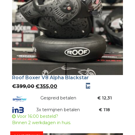
Roof Boxer V8 Alpha Blackstar
Oorspronkelijke
Huidige
€
399,00
€
355,00
prijs
prijs
was:
Gespreid betalen
is:
€ 12,31
€399,00.
€355,00.
3x termijnen betalen
€ 118
Voor 16:00 besteld?
Binnen 2 werkdagen in huis.