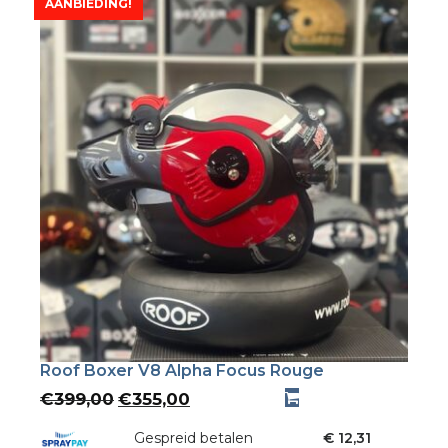
AANBIEDING!
Roof Boxer V8 Alpha Focus Rouge
Oorspronkelijke
Huidige
€
399,00
€
355,00
prijs
prijs
was:
Gespreid betalen
is:
€ 12,31