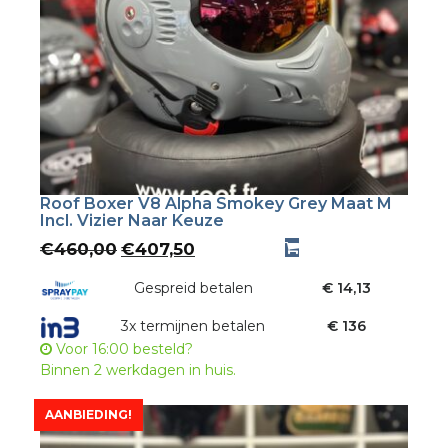
Roof Boxer V8 Alpha Smokey Grey Maat M
Incl. Vizier Naar Keuze
Oorspronkelijke
Huidige
€
460,00
€
407,50
prijs
prijs
was:
Gespreid betalen
is:
€ 14,13
€460,00.
€407,50.
3x termijnen betalen
€ 136
Voor 16:00 besteld?
Binnen 2 werkdagen in huis.
AANBIEDING!