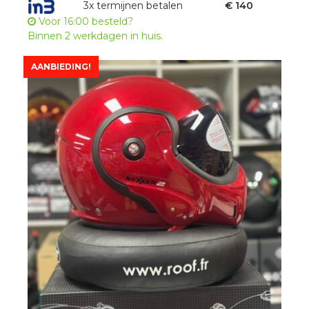
3x termijnen betalen
€ 140
Voor 16:00 besteld?
Binnen 2 werkdagen in huis.
AANBIEDING!