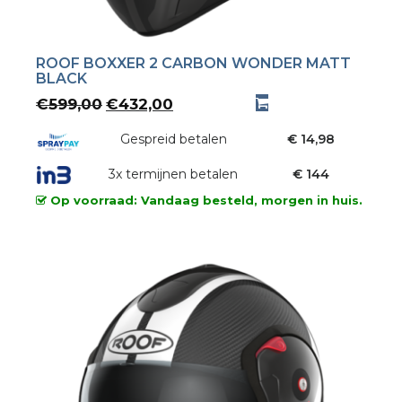
ROOF BOXXER 2 CARBON WONDER MATT
BLACK
Oorspronkelijke
Huidige
€
599,00
€
432,00
prijs
prijs
was:
Gespreid betalen
is:
€ 14,98
€599,00.
€432,00.
3x termijnen betalen
€ 144
Op voorraad: Vandaag besteld, morgen in huis.