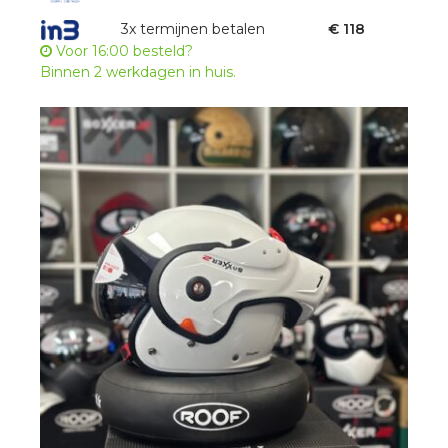
€399,00.
€355,00.
3x termijnen betalen
€ 118
Voor 16:00 besteld?
Binnen 2 werkdagen in huis.