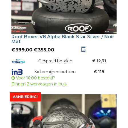
Roof Boxer V8 Alpha Black Star Silver / Noir
Mat
Oorspronkelijke
Huidige
€
399,00
€
355,00
prijs
prijs
was:
Gespreid betalen
is:
€ 12,31
€399,00.
€355,00.
3x termijnen betalen
€ 118
Voor 16:00 besteld?
Binnen 2 werkdagen in huis.
AANBIEDING!