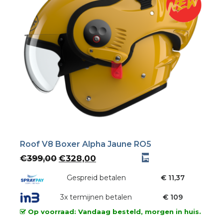
Roof V8 Boxer Alpha Jaune RO5
Oorspronkelijke
Huidige
€
399,00
€
328,00
prijs
prijs
was:
Gespreid betalen
is:
€ 11,37
€399,00.
€328,00.
3x termijnen betalen
€ 109
Op voorraad: Vandaag besteld, morgen in huis.