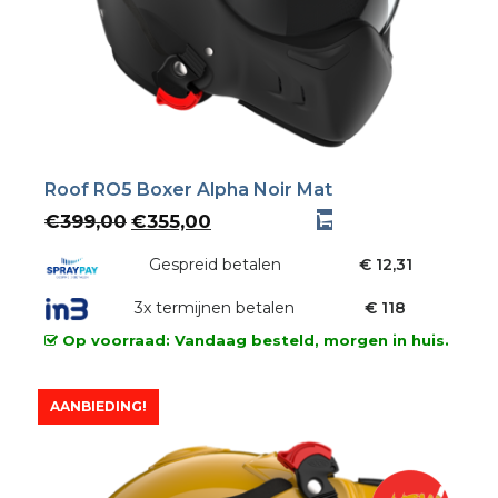
Roof RO5 Boxer Alpha Noir Mat
Oorspronkelijke
Huidige
€
399,00
€
355,00
prijs
prijs
was:
Gespreid betalen
is:
€ 12,31
€399,00.
€355,00.
3x termijnen betalen
€ 118
Op voorraad: Vandaag besteld, morgen in huis.
AANBIEDING!