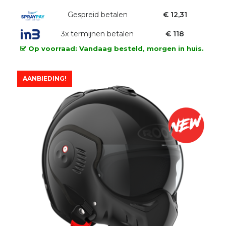
prijs
prijs
was:
Gespreid betalen
is:
€ 12,31
€399,00.
€355,00.
3x termijnen betalen
€ 118
Op voorraad: Vandaag besteld, morgen in huis.
AANBIEDING!