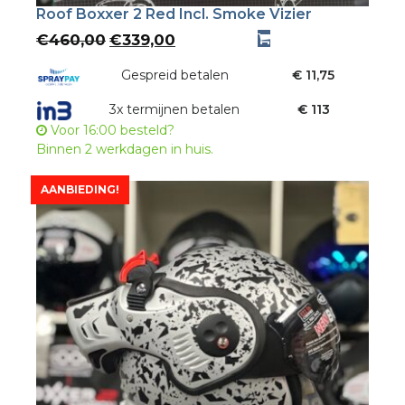
Roof Boxxer 2 Red Incl. Smoke Vizier
Oorspronkelijke
Huidige
€
460,00
€
339,00
prijs
prijs
was:
Gespreid betalen
is:
€ 11,75
€460,00.
€339,00.
3x termijnen betalen
€ 113
Voor 16:00 besteld?
Binnen 2 werkdagen in huis.
AANBIEDING!