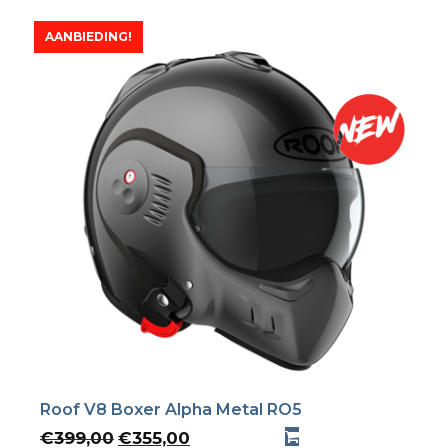
AANBIEDING!
Roof V8 Boxer Alpha Metal RO5
Oorspronkelijke
Huidige
€
399,00
€
355,00