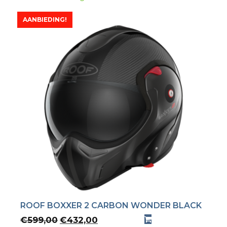
AANBIEDING!
ROOF BOXXER 2 CARBON WONDER BLACK
Oorspronkelijke
Huidige
€
599,00
€
432,00