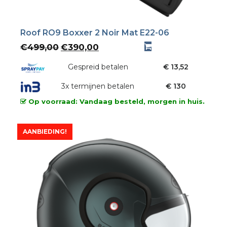
Roof RO9 Boxxer 2 Noir Mat E22-06
Oorspronkelijke
Huidige
€
499,00
€
390,00
prijs
prijs
was:
Gespreid betalen
is:
€ 13,52
€499,00.
€390,00.
3x termijnen betalen
€ 130
Op voorraad: Vandaag besteld, morgen in huis.
AANBIEDING!