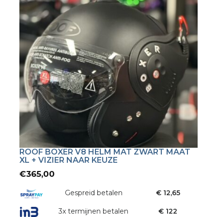
ROOF BOXER V8 HELM MAT ZWART MAAT
XL + VIZIER NAAR KEUZE
€
365,00
Gespreid betalen
€ 12,65
3x termijnen betalen
€ 122