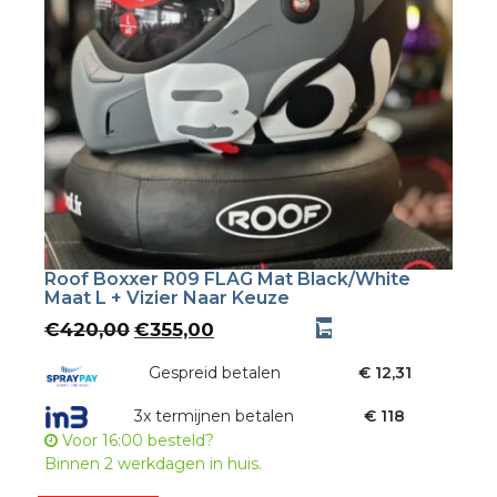
Roof Boxxer R09 FLAG Mat Black/White
Maat L + Vizier Naar Keuze
Oorspronkelijke
Huidige
€
420,00
€
355,00
prijs
prijs
was:
Gespreid betalen
is:
€ 12,31
€420,00.
€355,00.
3x termijnen betalen
€ 118
Voor 16:00 besteld?
Binnen 2 werkdagen in huis.