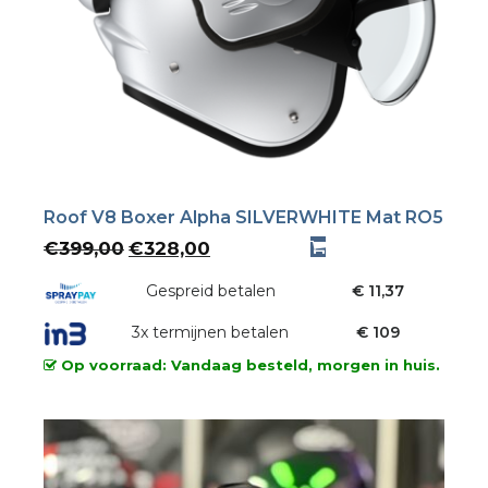
Roof V8 Boxer Alpha SILVERWHITE Mat RO5
Oorspronkelijke
Huidige
€
399,00
€
328,00
prijs
prijs
was:
Gespreid betalen
is:
€ 11,37
€399,00.
€328,00.
3x termijnen betalen
€ 109
Op voorraad: Vandaag besteld, morgen in huis.