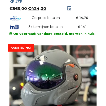
KEUZE
Oorspronkelijke
Huidige
€
569,00
€
424,00
prijs
prijs
was:
Gespreid betalen
is:
€ 14,70
€569,00.
€424,00.
3x termijnen betalen
€ 141
Op voorraad: Vandaag besteld, morgen in huis.
AANBIEDING!