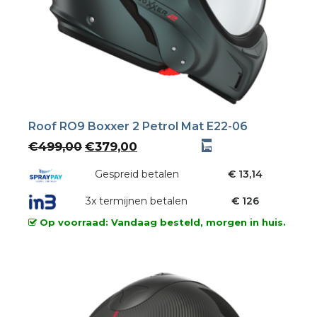
Roof RO9 Boxxer 2 Petrol Mat E22-06
Oorspronkelijke
Huidige
€
499,00
€
379,00
prijs
prijs
was:
Gespreid betalen
is:
€ 13,14
€499,00.
€379,00.
3x termijnen betalen
€ 126
Op voorraad: Vandaag besteld, morgen in huis.