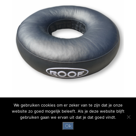
ROOF RING HELMET SUPPORT
We gebruiken cookies om er zeker van te zijn dat je onze
Oorspronkelijke
Huidige
€
27,95
€
23,00
website zo goed mogelijk beleeft. Als je deze website blijft
prijs
prijs
0
gebruiken gaan we ervan uit dat je dat goed vindt.
was:
Gespreid betalen
is:
€ 0,80
Ok
€27,95.
€23,00.
3x termijnen betalen
€ 8