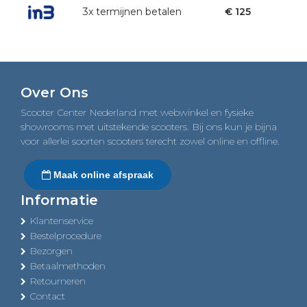
3x termijnen betalen
€ 125
Over Ons
Scooter Center Nederland met webwinkel en fysieke
showrooms met uitstekende scooters. Bij ons kun je bijna
voor allerlei soorten scooters terecht zowel online en offline.
Maak online afspraak
Informatie
Klantenservice
Bestelprocedure
Bezorgen
Betaalmethoden
Retourneren
Contact