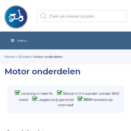
Producten
zoeken
Menu
Home
»
Winkel
»
Motor onderdelen
Motor onderdelen
Levering in Heel NL
Betaal in 3 maanden zonder BKR
check
Laagste prijs garantie
500+
scooters op
voorraad!