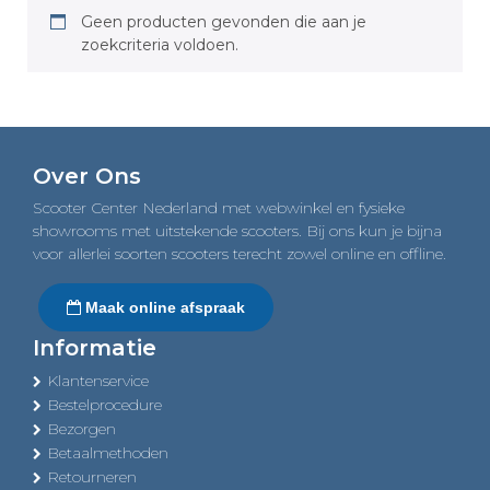
Geen producten gevonden die aan je
zoekcriteria voldoen.
Over Ons
Scooter Center Nederland met webwinkel en fysieke
showrooms met uitstekende scooters. Bij ons kun je bijna
voor allerlei soorten scooters terecht zowel online en offline.
Maak online afspraak
Informatie
Klantenservice
Bestelprocedure
Bezorgen
Betaalmethoden
Retourneren