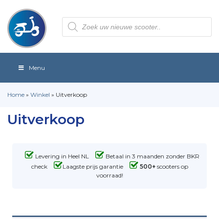
Producten
zoeken
Menu
Home
»
Winkel
»
Uitverkoop
Uitverkoop
Levering in Heel NL
Betaal in 3 maanden zonder BKR
check
Laagste prijs garantie
500+
scooters op
voorraad!