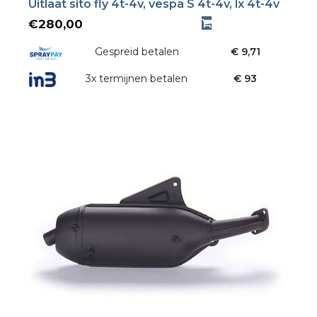
Uitlaat sito fly 4t-4v, vespa S 4t-4v, lx 4t-4v
€
280,00
Gespreid betalen
€ 9,71
3x termijnen betalen
€ 93