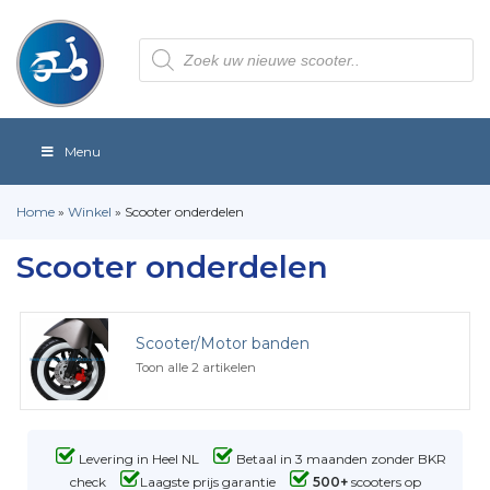
Producten
zoeken
Menu
Home
»
Winkel
»
Scooter onderdelen
Scooter onderdelen
Scooter/Motor banden
Toon alle 2 artikelen
Levering in Heel NL
Betaal in 3 maanden zonder BKR
check
Laagste prijs garantie
500+
scooters op