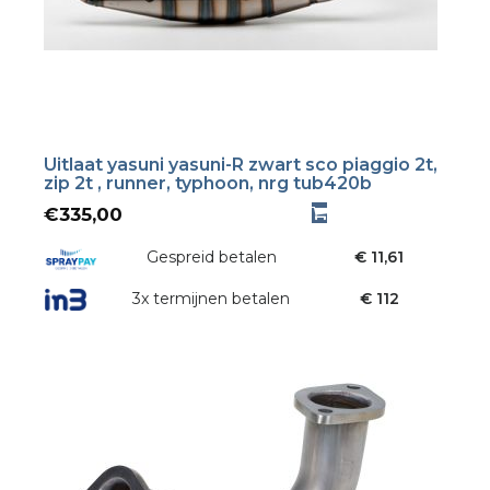
Uitlaat yasuni yasuni-R zwart sco piaggio 2t,
zip 2t , runner, typhoon, nrg tub420b
€
335,00
Gespreid betalen
€ 11,61
3x termijnen betalen
€ 112