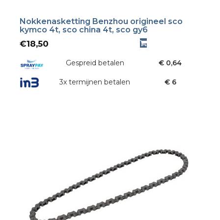
Nokkenasketting Benzhou origineel sco
kymco 4t, sco china 4t, sco gy6
€
18,50
Gespreid betalen
€ 0,64
3x termijnen betalen
€ 6