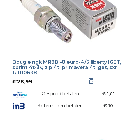
Bougie ngk MR8BI-8 euro-4/5 liberty IGET,
sprint 4t-3v, zip 4t, primavera 4t iget, sxr
1a010638
€
28,99
Gespreid betalen
€ 1,01
3x termijnen betalen
€ 10