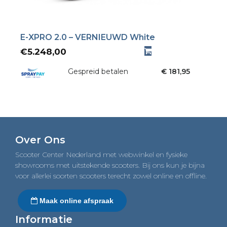
E-XPRO 2.0 – VERNIEUWD White
€
5.248,00
Gespreid betalen
€ 181,95
Over Ons
Scooter Center Nederland met webwinkel en fysieke
showrooms met uitstekende scooters. Bij ons kun je bijna
voor allerlei soorten scooters terecht zowel online en offline.
Maak online afspraak
Informatie