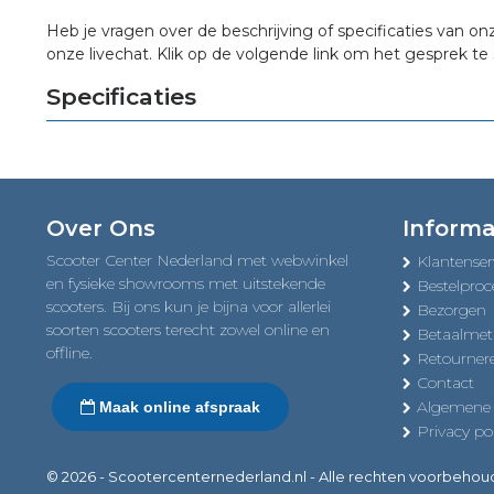
Heb je vragen over de beschrijving of specificaties van on
onze livechat. Klik op de volgende link om het gesprek te 
Specificaties
Over Ons
Informa
Scooter Center Nederland met webwinkel
Klantenser
en fysieke showrooms met uitstekende
Bestelproc
scooters. Bij ons kun je bijna voor allerlei
Bezorgen
soorten scooters terecht zowel online en
Betaalme
offline.
Retourner
Contact
Algemene
Maak online afspraak
Privacy pol
© 2026 - Scootercenternederland.nl - Alle rechten voorbeho