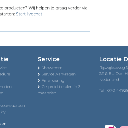
ze producten? Wij helpen je graag verder via
starten:
Start livechat
tie
Service
Locatie 
Rijswijkseweg 
vice
Showroom
2516 EL Den 
edure
Service Aanvragen
Nederland
Financiering
thoden
Gespreid betalen in 3
Tel:
070 4492
en
maanden
 voorwaarden
icy
uden