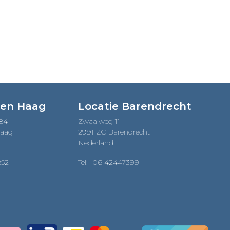
Den Haag
Locatie Barendrecht
184
Zwaalweg 11
Haag
2991 ZC Barendrecht
Nederland
852
Tel:
06 42447399