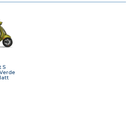
t S
 Verde
Matt