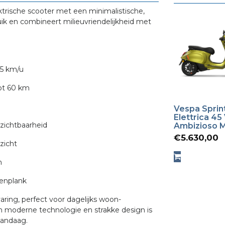
rische scooter met een minimalistische,
uik en combineert milieuvriendelijkheid met
45 km/u
tot 60 km
Vespa Sprin
Elettrica 45
 zichtbaarheid
Ambizioso 
€
5.630,00
zicht
n
enplank
varing, perfect voor dagelijks woon-
jn moderne technologie en strakke design is
vandaag.