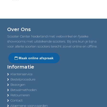
Over Ons
Scooter Center Nederland met webwinkel en fysieke
showrooms met uitstekende scooters. Bij ons kun je bijna
voor allerlei soorten scooters terecht zowel online en offline.
Maak online afspraak
Informatie
Klantenservice
Bestelprocedure
Bezorgen
Betaalmethoden
Retourneren
Contact
Algemene voorwaarden