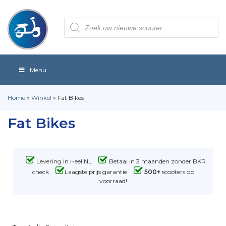
Producten
zoeken
Menu
Home
»
Winkel
»
Fat Bikes
Fat Bikes
Levering in Heel NL
Betaal in 3 maanden zonder BKR
check
Laagste prijs garantie
500+
scooters op
voorraad!