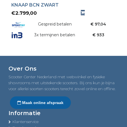
KNAAP BCN ZWART
€
2.799,00
Gespreid betalen
€ 97,04
3x termijnen betalen
€ 933
Over Ons
Scooter Center Nederland met webwinkel en fysieke
showrooms met uitstekende scooters. Bij ons kun je bijna
voor allerlei soorten scooters terecht zowel online en offline.
Maak online afspraak
Informatie
Klantenservice