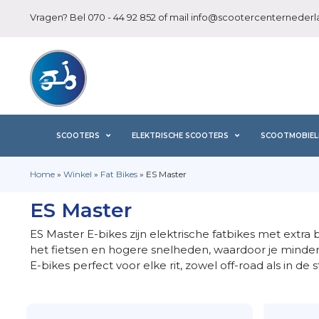
Vragen? Bel
070 - 44 92 852
of mail
info@scootercenternederla
SCOOTERS
ELEKTRISCHE SCOOTERS
SCOOTMOBIEL
Home
»
Winkel
»
Fat Bikes
»
ES Master
ES Master
ES Master E-bikes zijn elektrische fatbikes met extra
het fietsen en hogere snelheden, waardoor je minder
E-bikes perfect voor elke rit, zowel off-road als in d