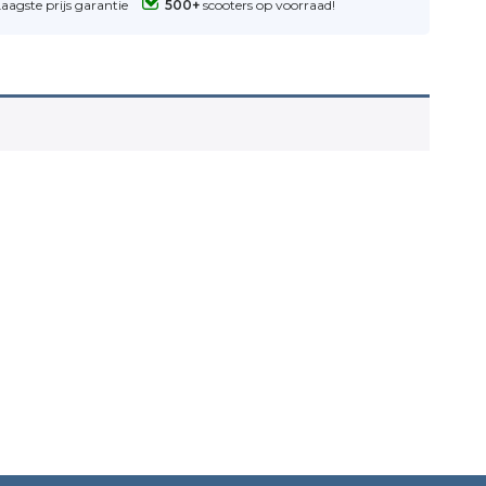
Laagste prijs garantie
500+
scooters op voorraad!