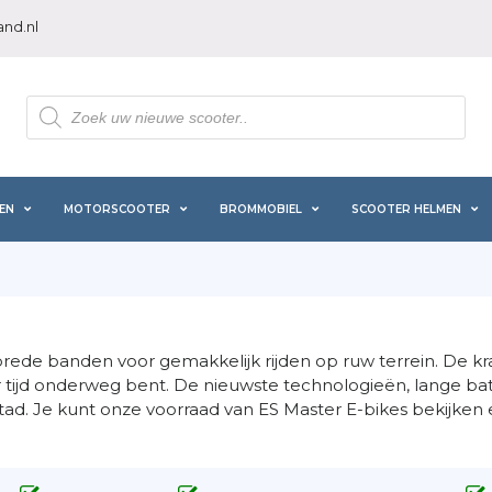
nd.nl
Producten
zoeken
EN
MOTORSCOOTER
BROMMOBIEL
SCOOTER HELMEN
 brede banden voor gemakkelijk rijden op ruw terrein. De k
 tijd onderweg bent. De nieuwste technologieën, lange ba
e stad. Je kunt onze voorraad van ES Master E-bikes bekijke