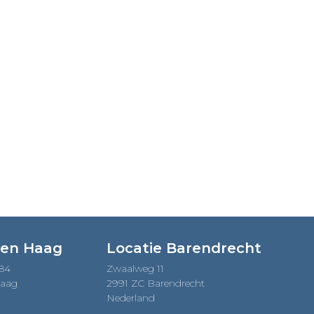
Den Haag
Locatie Barendrecht
184
Zwaalweg 11
Haag
2991 ZC Barendrecht
Nederland