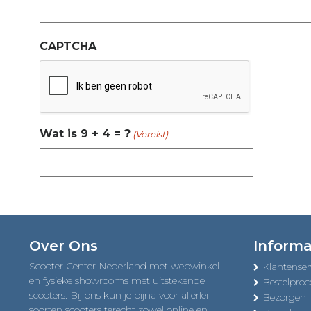
CAPTCHA
Wat is 9 + 4 = ?
(Vereist)
Over Ons
Informa
Scooter Center Nederland met webwinkel
Klantenser
en fysieke showrooms met uitstekende
Bestelproc
scooters. Bij ons kun je bijna voor allerlei
Bezorgen
soorten scooters terecht zowel online en