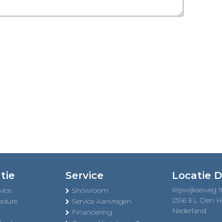
tie
Service
Locatie 
Rijswijkseweg 
vice
Showroom
2516 EL Den 
edure
Service Aanvragen
Nederland
Financiering