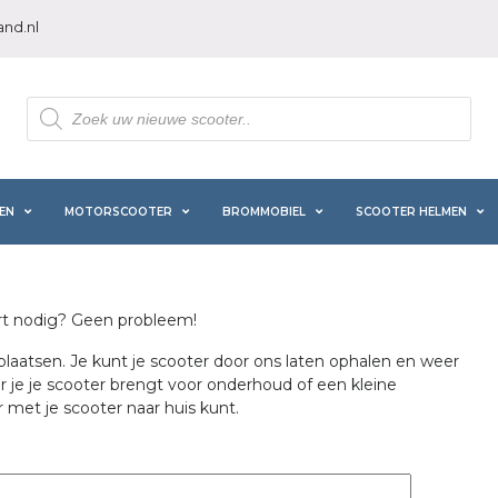
nd.nl
Producten
zoeken
EN
MOTORSCOOTER
BROMMOBIEL
SCOOTER HELMEN
urt nodig? Geen probleem!
atsen. Je kunt je scooter door ons laten ophalen en weer
r je je scooter brengt voor onderhoud of een kleine
r met je scooter naar huis kunt.