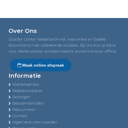
Over Ons
Scooter Center Nederland met webwinkel en fysieke
showrooms met uitstekende scooters. Bij ons kun je bijna
voor allerlei soorten scooters terecht zowel online en offline.
Maak online afspraak
Informatie
Klantenservice
Bestelprocedure
Bezorgen
Betaalmethoden
Retourneren
Contact
Algemene voorwaarden