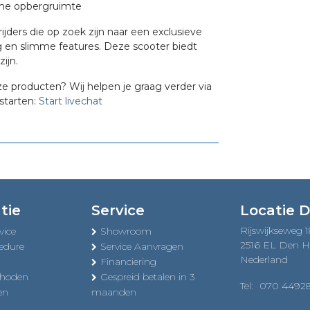
uime opbergruimte
rijders die op zoek zijn naar een exclusieve
 en slimme features. Deze scooter biedt
ijn.
ze producten? Wij helpen je graag verder via
starten:
Start livechat
tie
Service
Locatie 
Rijswijkseweg 
vice
Showroom
2516 EL Den 
edure
Service Aanvragen
Nederland
Financiering
thoden
Gespreid betalen in 3
Tel:
070 4492
en
maanden