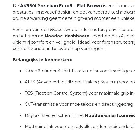
De
AK550i Premium Euro5 – Flat Brown
is een luxueuze
prestaties, innovatief design en geavanceerde technologie
bruine afwerking geeft deze high-end scooter een unieke uit
Voorzien van een 550cc tweecilinder motor, geavanceerd
en het slimme
Noodoe-dashboard
, levert de AK550i ni
ultiem rijcomfort en veiligheid. Ideaal voor forenzen, toer
comfort zonder in te leveren op vermogen.
Belangrijkste kenmerken:
550cc 2-cilinder 4-takt Euro5-motor voor krachtige e
AIBS (Advanced Intelligent Braking System) voor op
TCS (Traction Control System) voor maximale grip i
CVT-transmissie voor moeiteloos en direct rijgedrag
Digitaal kleurenscherm met
Noodoe-smartconne
Matbruine lak voor een stijlvolle, onderscheidende uit