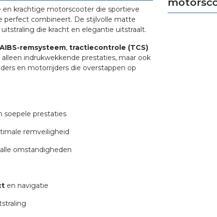
motorsco
 en krachtige motorscooter die sportieve
 perfect combineert. De stijlvolle matte
straling die kracht en elegantie uitstraalt.
AIBS-remsysteem
,
tractiecontrole (TCS)
et alleen indrukwekkende prestaties, maar ook
rijders en motorrijders die overstappen op
n soepele prestaties
timale remveiligheid
n alle omstandigheden
ct
en navigatie
straling