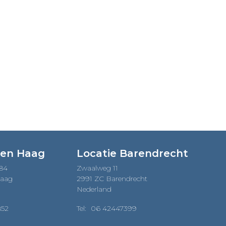
Den Haag
Locatie Barendrecht
184
Zwaalweg 11
Haag
2991 ZC Barendrecht
Nederland
852
Tel:
06 42447399