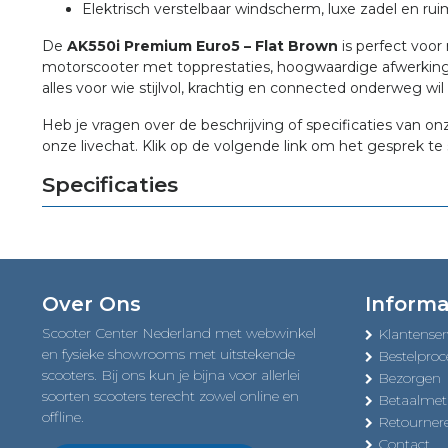
Elektrisch verstelbaar windscherm, luxe zadel en r
De
AK550i Premium Euro5 – Flat Brown
is perfect voor 
motorscooter met topprestaties, hoogwaardige afwerking
alles voor wie stijlvol, krachtig en connected onderweg wil z
Heb je vragen over de beschrijving of specificaties van on
onze livechat. Klik op de volgende link om het gesprek te 
Specificaties
Over Ons
Informa
Scooter Center Nederland met webwinkel
Klantenser
en fysieke showrooms met uitstekende
Bestelproc
scooters. Bij ons kun je bijna voor allerlei
Bezorgen
soorten scooters terecht zowel online en
Betaalme
offline.
Retourner
Contact