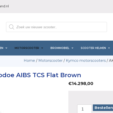
nd.nl
Producten
zoeken
EN
MOTORSCOOTER
BROMMOBIEL
SCOOTER HELMEN
Home
/
Motorscooter
/
Kymco motorscooters
/ A
odoe AIBS TCS Flat Brown
€
14.298,00
Bestellen