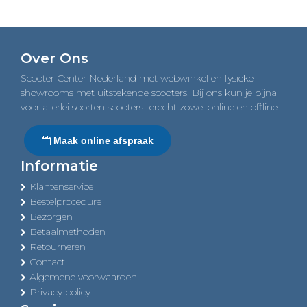
€6.199,00.
€6.099,00.
Over Ons
Scooter Center Nederland met webwinkel en fysieke
showrooms met uitstekende scooters. Bij ons kun je bijna
voor allerlei soorten scooters terecht zowel online en offline.
Maak online afspraak
Informatie
Klantenservice
Bestelprocedure
Bezorgen
Betaalmethoden
Retourneren
Contact
Algemene voorwaarden
Privacy policy