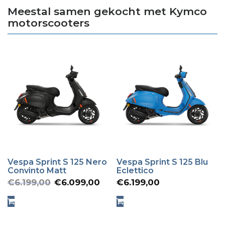
Meestal samen gekocht met Kymco
motorscooters
Vespa Sprint S 125 Nero
Vespa Sprint S 125 Blu
Convinto Matt
Eclettico
Oorspronkelijke
Huidige
€
6.199,00
€
6.099,00
€
6.199,00
prijs
prijs
was:
is: