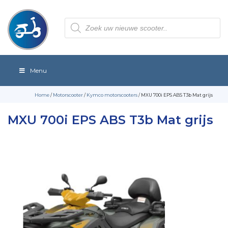
Producten
zoeken
Menu
Home
/
Motorscooter
/
Kymco motorscooters
/ MXU 700i EPS ABS T3b Mat grijs
MXU 700i EPS ABS T3b Mat grijs