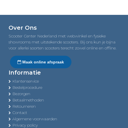
Over Ons
Scooter Center Nederland met webwinkel en fysieke
showrooms met uitstekende scooters. Bij ons kun je bijna
voor allerlei soorten scooters terecht zowel online en offline.
Maak online afspraak
Informatie
Klantenservice
Bestelprocedure
Bezorgen
Betaalmethoden
Retourneren
Contact
Algemene voorwaarden
Privacy policy