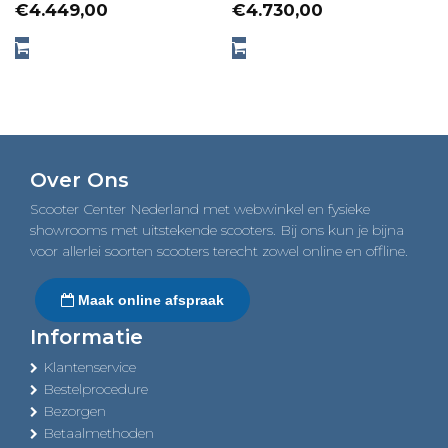
€
4.449,00
€
4.730,00
Over Ons
Scooter Center Nederland met webwinkel en fysieke
showrooms met uitstekende scooters. Bij ons kun je bijna
voor allerlei soorten scooters terecht zowel online en offline.
Maak online afspraak
Informatie
Klantenservice
Bestelprocedure
Bezorgen
Betaalmethoden