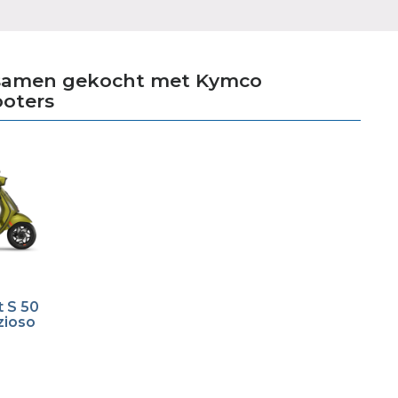
 samen gekocht met Kymco
oters
t S 50
zioso