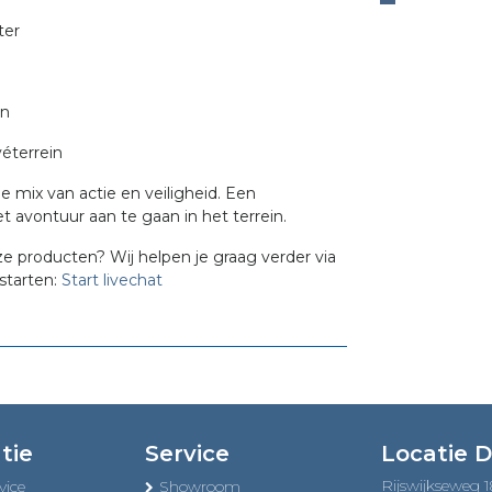
ter
en
éterrein
 mix van actie en veiligheid. Een
t avontuur aan te gaan in het terrein.
ze producten? Wij helpen je graag verder via
starten:
Start livechat
tie
Service
Locatie 
Rijswijkseweg 
vice
Showroom