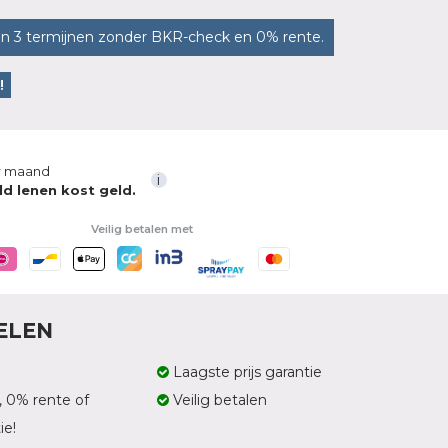
in 3 termijnen zonder BKR-check en 0% rente.
!
 maand
i
ld lenen kost geld.
Veilig betalen met
ELEN
Laagste prijs garantie
, 0% rente of
Veilig betalen
ie!