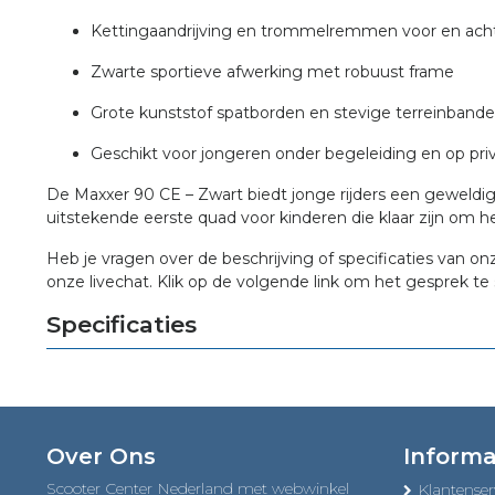
Kettingaandrijving en trommelremmen voor en ach
Zwarte sportieve afwerking met robuust frame
Grote kunststof spatborden en stevige terreinband
Geschikt voor jongeren onder begeleiding en op priv
De Maxxer 90 CE – Zwart biedt jonge rijders een geweldige
uitstekende eerste quad voor kinderen die klaar zijn om he
Heb je vragen over de beschrijving of specificaties van on
onze livechat. Klik op de volgende link om het gesprek te 
Specificaties
Over Ons
Informa
Scooter Center Nederland met webwinkel
Klantenser