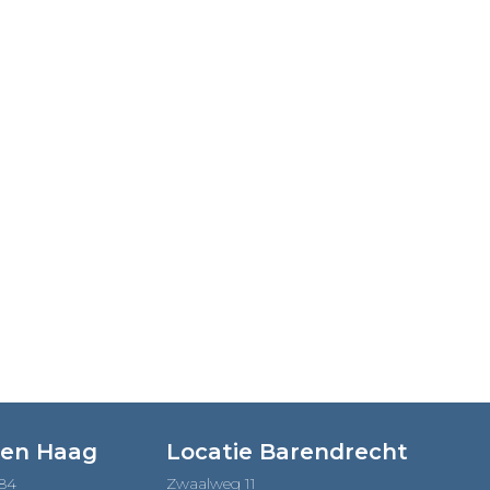
Den Haag
Locatie Barendrecht
184
Zwaalweg 11