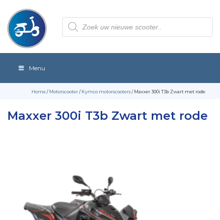
Producten
zoeken
Menu
Home
/
Motorscooter
/
Kymco motorscooters
/ Maxxer 300i T3b Zwart met rode
Maxxer 300i T3b Zwart met rode