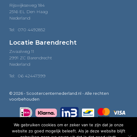
Rijswijkseweg 184
2516 EL Den Haag
Nederland
Tel:
070 4492852
Locatie Barendrecht
Zwaalweg 11
2991 ZC Barendrecht
Nederland
Tel:
06 42447399
© 2026 - Scootercenternederland.nl - Alle rechten
voorbehouden
We gebruiken cookies om er zeker van te zijn dat je onze
website zo goed mogelijk beleeft. Als je deze website blijft
0