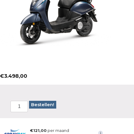
€
3.498,00
Bestellen!
€121,00
per maand
i