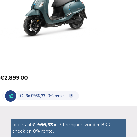
€
2.899,00
Of
3x €966,33
, 0% rente
of betaal
€ 966,33
in 3 termijnen zonder BKR-
check en 0% rente.