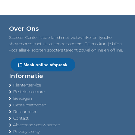
€4.659,00.
€4.359,00.
Over Ons
Scooter Center Nederland met webwinkel en fysieke
showrooms met uitstekende scooters. Bij ons kun je bijna
voor allerlei soorten scooters terecht zowel online en offline.
Maak online afspraak
Informatie
Klantenservice
Bestelprocedure
Bezorgen
Betaalmethoden
Retourneren
Contact
Algemene voorwaarden
Privacy policy