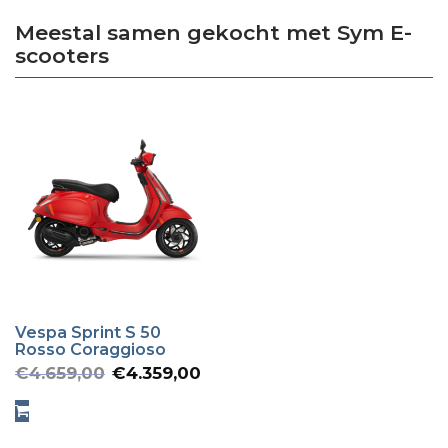
Meestal samen gekocht met Sym E-
scooters
Vespa Sprint S 50
Rosso Coraggioso
Oorspronkelijke
Huidige
€
4.659,00
€
4.359,00
prijs
prijs
was:
is: