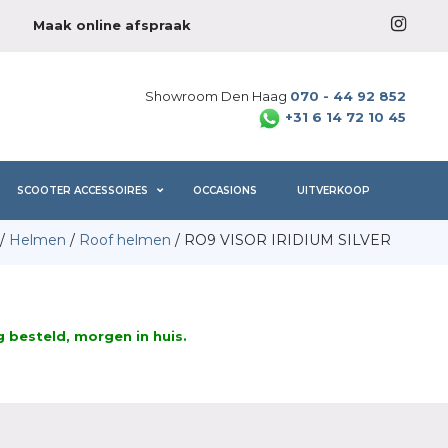
Maak online afspraak
Showroom Den Haag
070 - 44 92 852
+31 6 14 72 10 45
SCOOTER ACCESSOIRES
OCCASIONS
UITVERKOOP
/
Helmen
/
Roof helmen
/ RO9 VISOR IRIDIUM SILVER
besteld, morgen in huis.
ke
e
.