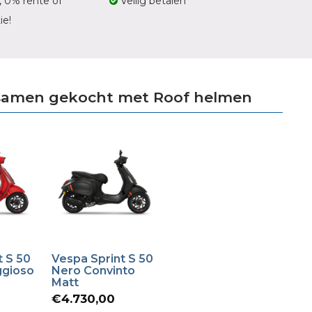
, 0% rente of
Veilig betalen
ie!
samen gekocht met Roof helmen
t S 50
Vespa Sprint S 50
ggioso
Nero Convinto
Matt
Oorspronkelijke
€
4.730,00