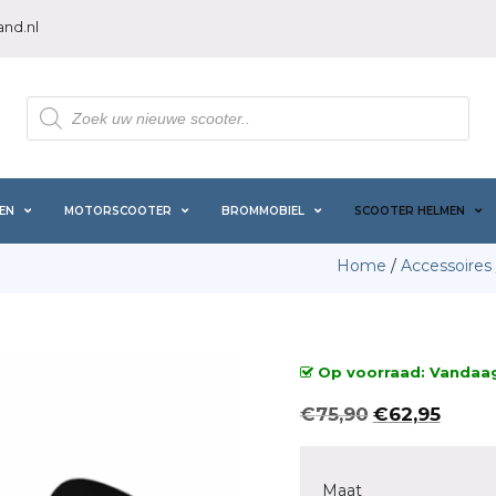
nd.nl
Producten
zoeken
EN
MOTORSCOOTER
BROMMOBIEL
SCOOTER HELMEN
Home
/
Accessoires
Op voorraad: Vandaag 
Oorspronkelij
Huidig
€
75,90
€
62,95
prijs
prijs
was:
is:
€75,90.
€62,95
Maat