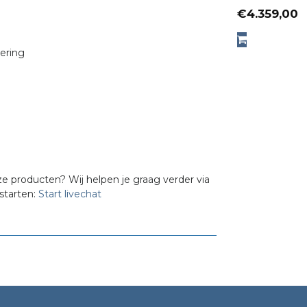
p
€
4.359,00
p
tering
i
€
ze producten? Wij helpen je graag verder via
starten:
Start livechat