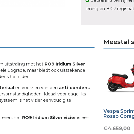
Betaal in 3 termijnen
lening en BKR registrat
Meestal 
h uitstraling met het
RO9 Iridium Silver
visuele upgrade, maar biedt ook uitstekende
dens het rijden.
eriaal
en voorzien van een
anti-condens
weersomstandigheden. Ideaal voor dagelijks
systeem is het vizier eenvoudig te
Vespa Sprin
Rosso Cora
beteren, het
RO9 Iridium Silver vizier
is een
€
4.659,00