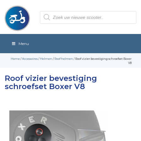
Producten
zoeken
Menu
Home
/
Accessoires
/
Helmen
/
Roof helmen
/ Roof vizier bevestiging schroefset Boxer
V8
Roof vizier bevestiging
schroefset Boxer V8