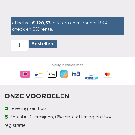
of betaal
€ 128,33
in 3 termijnen zonder BKR-
check en 0% rente.
Bestellen!
Veilig betalen met
ONZE VOORDELEN
Levering aan huis
Betaal in 3 termijnen, 0% rente of lening en BKR
registratie!