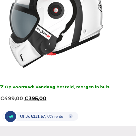
Op voorraad: Vandaag besteld, morgen in huis.
Oorspronkelijke
Huidige
€
499,00
€
395,00
prijs
prijs
was:
is:
Of
3x €131,67
, 0% rente
€499,00.
€395,00.