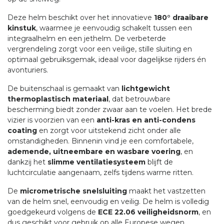
Deze helm beschikt over het innovatieve
180° draaibare
kinstuk
, waarmee je eenvoudig schakelt tussen een
integraalhelm en een jethelm. De verbeterde
vergrendeling zorgt voor een veilige, stille sluiting en
optimaal gebruiksgemak, ideaal voor dagelijkse rijders én
avonturiers.
De buitenschaal is gemaakt van
lichtgewicht
thermoplastisch materiaal
, dat betrouwbare
bescherming biedt zonder zwaar aan te voelen. Het brede
vizier is voorzien van een
anti-kras en anti-condens
coating
en zorgt voor uitstekend zicht onder alle
omstandigheden. Binnenin vind je een comfortabele,
ademende, uitneembare en wasbare voering
, en
dankzij het
slimme ventilatiesysteem
blijft de
luchtcirculatie aangenaam, zelfs tijdens warme ritten.
De
micrometrische snelsluiting
maakt het vastzetten
van de helm snel, eenvoudig en veilig. De helm is volledig
goedgekeurd volgens de
ECE 22.06 veiligheidsnorm
, en
dus geschikt voor gebruik op alle Europese wegen.