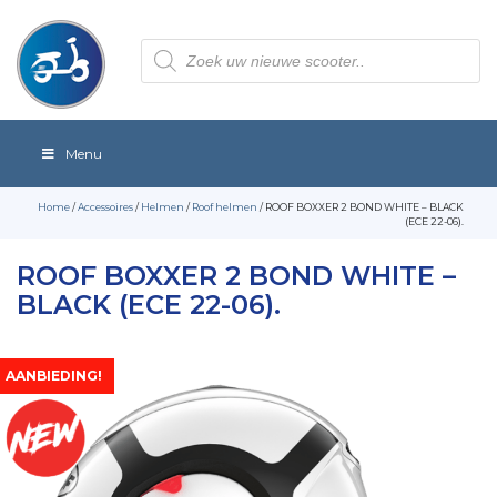
Producten
zoeken
Menu
Home
/
Accessoires
/
Helmen
/
Roof helmen
/ ROOF BOXXER 2 BOND WHITE – BLACK
(ECE 22-06).
ROOF BOXXER 2 BOND WHITE –
BLACK (ECE 22-06).
AANBIEDING!