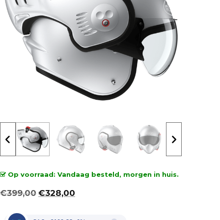
Op voorraad: Vandaag besteld, morgen in huis.
Oorspronkelijke
Huidige
€
399,00
€
328,00
prijs
prijs
was:
is: