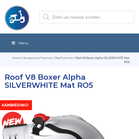
Producten
zoeken
Menu
Home
/
Accessoires
/
Helmen
/
Roof helmen
/ Roof V8 Boxer Alpha SILVERWHITE Mat
RO5
Roof V8 Boxer Alpha
SILVERWHITE Mat RO5
AANBIEDING!