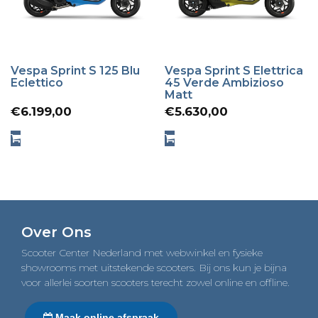
Vespa Sprint S 125 Blu
Vespa Sprint S Elettrica
Eclettico
45 Verde Ambizioso
Matt
€
6.199,00
€
5.630,00
Over Ons
Scooter Center Nederland met webwinkel en fysieke
showrooms met uitstekende scooters. Bij ons kun je bijna
voor allerlei soorten scooters terecht zowel online en offline.
Maak online afspraak