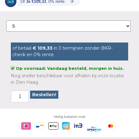
Of
3x €109,33
, 0% rente
€399,00.
€328,00.
of betaal
€ 109,33
in 3 termijnen zonder BKR-
check en 0% rente.
Op voorraad: Vandaag besteld, morgen in huis.
Nog sneller beschikbaar voor afhalen bij onze locatie
in Den Haag
Bestellen!
Veilig betalen met