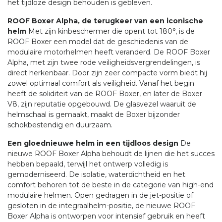
het tijdloze design behouden is gebleven.
ROOF Boxer Alpha, de terugkeer van een iconische
helm
Met zijn kinbeschermer die opent tot 180°, is de
ROOF Boxer een model dat de geschiedenis van de
modulaire motorhelmen heeft veranderd. De ROOF Boxer
Alpha, met zijn twee rode veiligheidsvergrendelingen, is
direct herkenbaar. Door zijn zeer compacte vorm biedt hij
zowel optimaal comfort als veiligheid. Vanaf het begin
heeft de soliditeit van de ROOF Boxer, en later de Boxer
V8, zijn reputatie opgebouwd. De glasvezel waaruit de
helmschaal is gemaakt, maakt de Boxer bijzonder
schokbestendig en duurzaam.
Een gloednieuwe helm in een tijdloos design
De
nieuwe ROOF Boxer Alpha behoudt de lijnen die het succes
hebben bepaald, terwijl het ontwerp volledig is
gemoderniseerd. De isolatie, waterdichtheid en het
comfort behoren tot de beste in de categorie van high-end
modulaire helmen. Open gedragen in de jet-positie of
gesloten in de integraalhelm-positie, de nieuwe ROOF
Boxer Alpha is ontworpen voor intensief gebruik en heeft