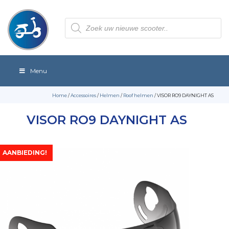
Producten
zoeken
Menu
Home
/
Accessoires
/
Helmen
/
Roof helmen
/ VISOR RO9 DAYNIGHT AS
VISOR RO9 DAYNIGHT AS
AANBIEDING!