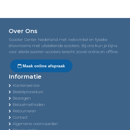
Over Ons
Scooter Center Nederland met webwinkel en fysieke
showrooms met uitstekende scooters. Bij ons kun je bijna
voor allerlei soorten scooters terecht zowel online en offline.
Maak online afspraak
Informatie
Klantenservice
Bestelprocedure
Bezorgen
Betaalmethoden
Retourneren
Contact
Algemene voorwaarden
Privacy policy