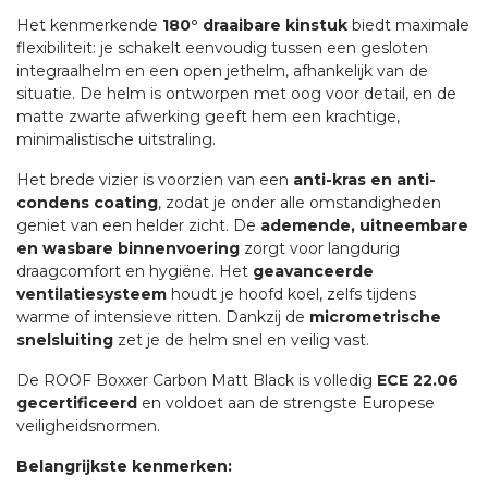
Het kenmerkende
180° draaibare kinstuk
biedt maximale
flexibiliteit: je schakelt eenvoudig tussen een gesloten
integraalhelm en een open jethelm, afhankelijk van de
situatie. De helm is ontworpen met oog voor detail, en de
matte zwarte afwerking geeft hem een krachtige,
minimalistische uitstraling.
Het brede vizier is voorzien van een
anti-kras en anti-
condens coating
, zodat je onder alle omstandigheden
geniet van een helder zicht. De
ademende, uitneembare
en wasbare binnenvoering
zorgt voor langdurig
draagcomfort en hygiëne. Het
geavanceerde
ventilatiesysteem
houdt je hoofd koel, zelfs tijdens
warme of intensieve ritten. Dankzij de
micrometrische
snelsluiting
zet je de helm snel en veilig vast.
De ROOF Boxxer Carbon Matt Black is volledig
ECE 22.06
gecertificeerd
en voldoet aan de strengste Europese
veiligheidsnormen.
Belangrijkste kenmerken: