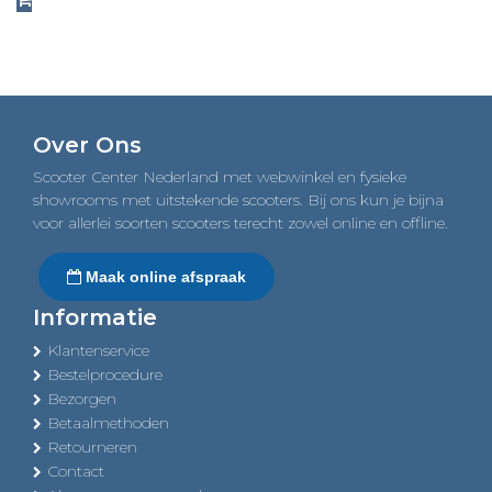
Over Ons
Scooter Center Nederland met webwinkel en fysieke
showrooms met uitstekende scooters. Bij ons kun je bijna
voor allerlei soorten scooters terecht zowel online en offline.
Maak online afspraak
Informatie
Klantenservice
Bestelprocedure
Bezorgen
Betaalmethoden
Retourneren
Contact