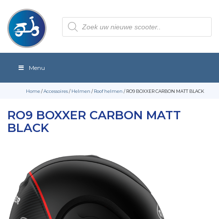
Producten
zoeken
Menu
Home
/
Accessoires
/
Helmen
/
Roof helmen
/ RO9 BOXXER CARBON MATT BLACK
RO9 BOXXER CARBON MATT
BLACK