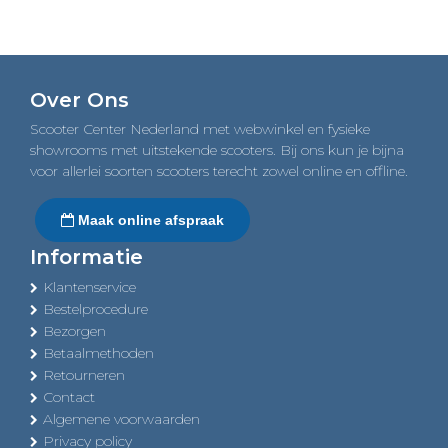
was:
is:
€6.199,00.
€6.099,00.
Over Ons
Scooter Center Nederland met webwinkel en fysieke
showrooms met uitstekende scooters. Bij ons kun je bijna
voor allerlei soorten scooters terecht zowel online en offline.
Maak online afspraak
Informatie
Klantenservice
Bestelprocedure
Bezorgen
Betaalmethoden
Retourneren
Contact
Algemene voorwaarden
Privacy policy