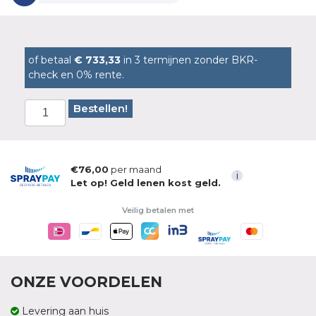
of betaal
€ 733,33
in 3 termijnen zonder BKR-
check en 0% rente.
Bestellen!
€76,00
per maand
i
Let op! Geld lenen kost geld.
Veilig betalen met
ONZE VOORDELEN
Levering aan huis