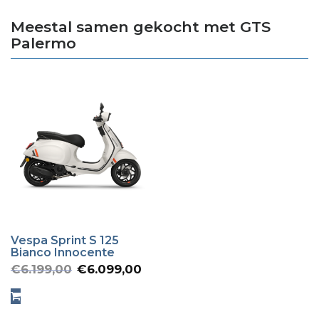
Meestal samen gekocht met GTS
Palermo
Vespa Sprint S 125
Bianco Innocente
Oorspronkelijke
Huidige
€
6.199,00
€
6.099,00
prijs
prijs