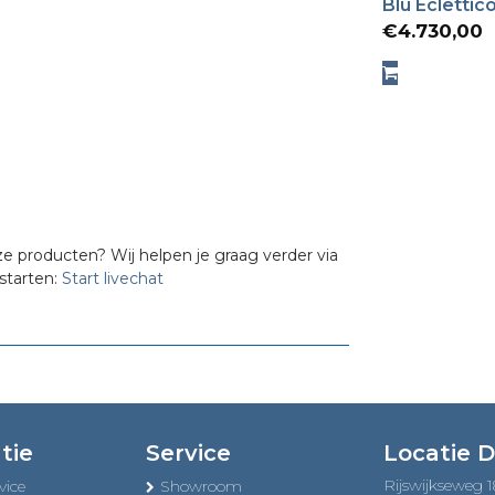
Blu Eclettic
€
4.730,00
ze producten? Wij helpen je graag verder via
starten:
Start livechat
tie
Service
Locatie 
Rijswijkseweg 
vice
Showroom