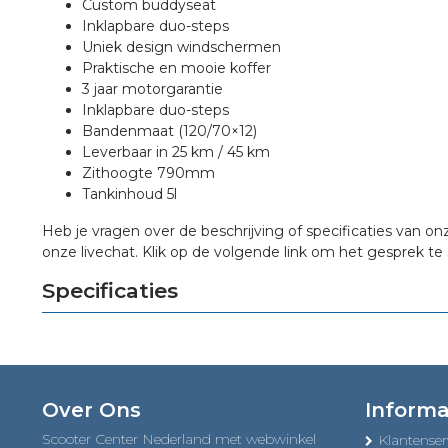
Custom buddyseat
Inklapbare duo-steps
Uniek design windschermen
Praktische en mooie koffer
3 jaar motorgarantie
Inklapbare duo-steps
Bandenmaat (120/70×12)
Leverbaar in 25 km / 45 km
Zithoogte 790mm
Tankinhoud 5l
Heb je vragen over de beschrijving of specificaties van on
onze livechat. Klik op de volgende link om het gesprek te 
Specificaties
Over Ons
Informa
Scooter Center Nederland met webwinkel
Klantenser