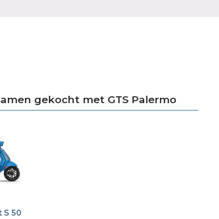
samen gekocht met GTS Palermo
t S 50