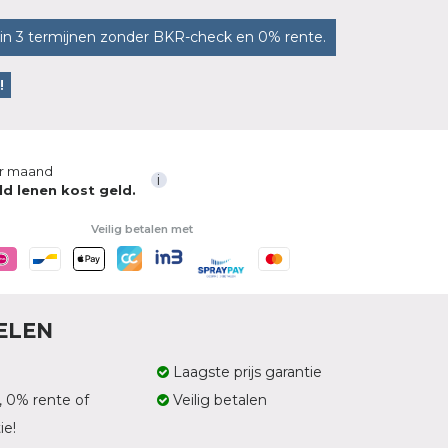
in 3 termijnen zonder BKR-check en 0% rente.
!
r maand
i
ld lenen kost geld.
Veilig betalen met
ELEN
Laagste prijs garantie
, 0% rente of
Veilig betalen
ie!