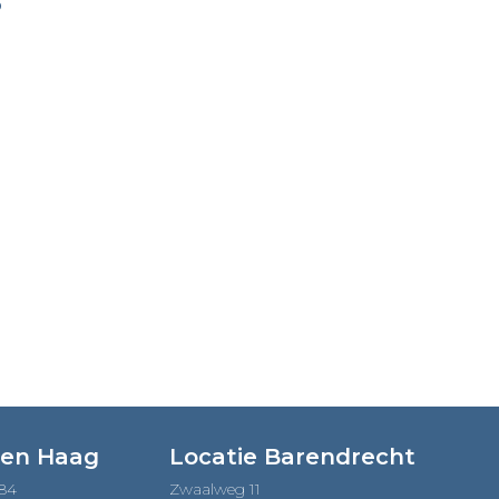
o
Den Haag
Locatie Barendrecht
184
Zwaalweg 11