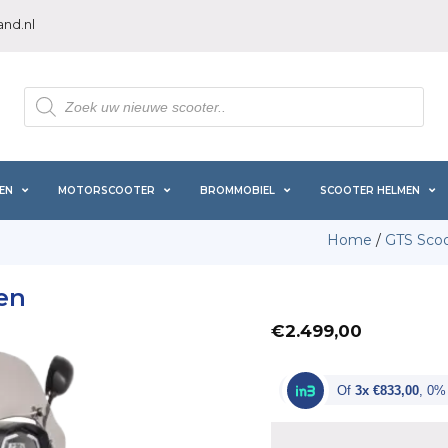
nd.nl
Producten
zoeken
EN
MOTORSCOOTER
BROMMOBIEL
SCOOTER HELMEN
Home
/
GTS Scoo
en
€
2.499,00
Of
3x €833,00
, 0%