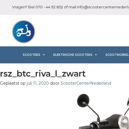
Vragen? Bel
070 - 44 92 852
of mail
info@scootercenternederla
SCOOTERS
ELEKTRISCHE SCOOTERS
SCOOTMOBIEL
rsz_btc_riva_l_zwart
Geplaatst op
juli 11, 2020
door
ScooterCenterNederland