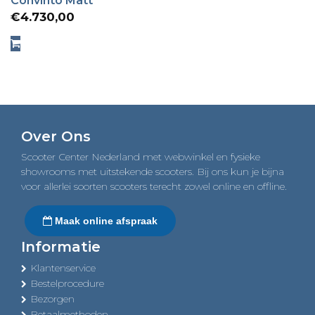
Convinto Matt
€
4.730,00
Over Ons
Scooter Center Nederland met webwinkel en fysieke
showrooms met uitstekende scooters. Bij ons kun je bijna
voor allerlei soorten scooters terecht zowel online en offline.
Maak online afspraak
Informatie
Klantenservice
Bestelprocedure
Bezorgen
Betaalmethoden