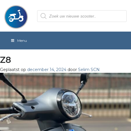
Producten
zoeken
Menu
Z8
Geplaatst op
december 14, 2024
door
Selim SCN