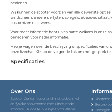
bedienen.
Wij kunnen de scooter voorzien van alle gewenste opties . 
windscherm, andere sierlijsten, spiegels, akrapovic uitlaat, 
customizen naar wens.
Voor meer informatie bent u van harte welkom in onze s
benaderen voor nader informatie.
Heb je vragen over de beschrijving of specificaties van on
onze livechat. Klik op de volgende link om het gesprek te 
Specificaties
Over Ons
Informa
Scooter Center Nederland met webwinkel
Klantenser
en fysieke showrooms met uitstekende
Bestelproc
scooters. Bij ons kun je bijna voor allerlei
Bezorgen