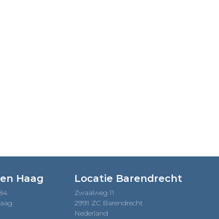
Den Haag
Locatie Barendrecht
184
Zwaalweg 11
Haag
2991 ZC Barendrecht
Nederland