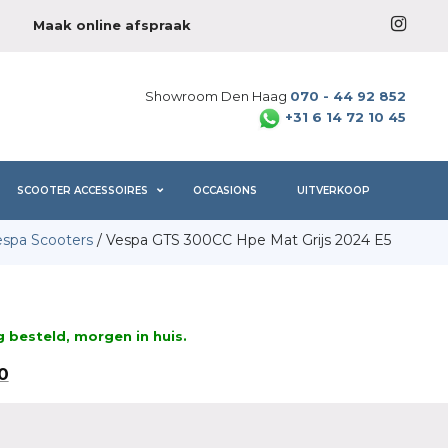
Maak online afspraak
Showroom Den Haag
070 - 44 92 852
+31 6 14 72 10 45
SCOOTER ACCESSOIRES
OCCASIONS
UITVERKOOP
espa Scooters
/ Vespa GTS 300CC Hpe Mat Grijs 2024 E5
besteld, morgen in huis.
lijke
Huidige
0
prijs
is:
€7.499,00.