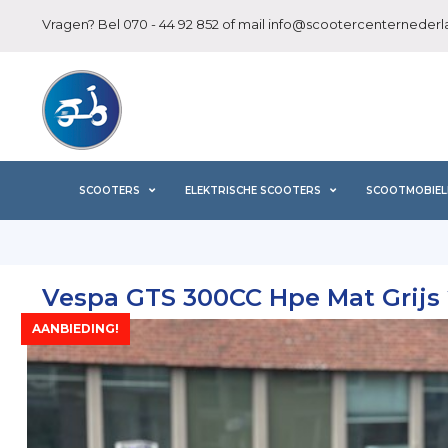
Vragen? Bel
070 - 44 92 852
of mail
info@scootercenternederla
SCOOTERS
ELEKTRISCHE SCOOTERS
SCOOTMOBIEL
Vespa GTS 300CC Hpe Mat Grijs
AANBIEDING!