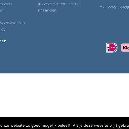
thoden
Gespreid betalen in 3
Tel:
070 4492
en
maanden
 voorwaarden
icy
uden
onze website zo goed mogelijk beleeft. Als je deze website blijft gebru