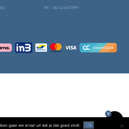
852
Tel:
06 42447399
0
Ok
iken gaan we ervan uit dat je dat goed vindt.