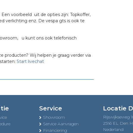
Een voorbeeld uit de opties zijn: Topkoffer,
led verlichting enz. De vespa gts is ook te
howroom, u kunt ons ook telefonisch
ze producten? Wij helpen je graag verder via
starten:
Start livechat
tie
Service
Locatie 
Rijswijkseweg 
vice
Showroom
2516 EL Den 
edure
Service Aanvragen
Nederland
Financiering