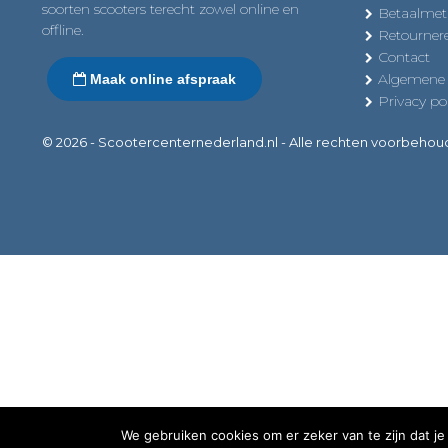
soorten scooters terecht zowel online en
Betaalme
offline.
Retourner
Contact
Algemene
Maak online afspraak
Privacy pol
© 2026 - Scootercenternederland.nl - Alle rechten voorbeho
We gebruiken cookies om er zeker van te zijn dat je 