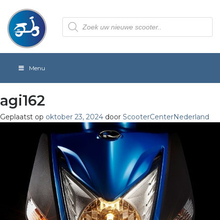
Producten
zoeken
Menu
agi162
Geplaatst op
oktober 23, 2024
door
ScooterCenterNederland