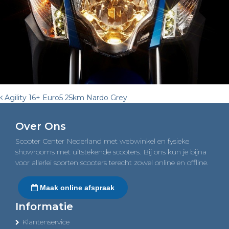
Post
Agility 16+ Euro5 25km Nardo Grey
navigation
Over Ons
Scooter Center Nederland met webwinkel en fysieke
showrooms met uitstekende scooters. Bij ons kun je bijna
voor allerlei soorten scooters terecht zowel online en offline.
Maak online afspraak
Informatie
Klantenservice