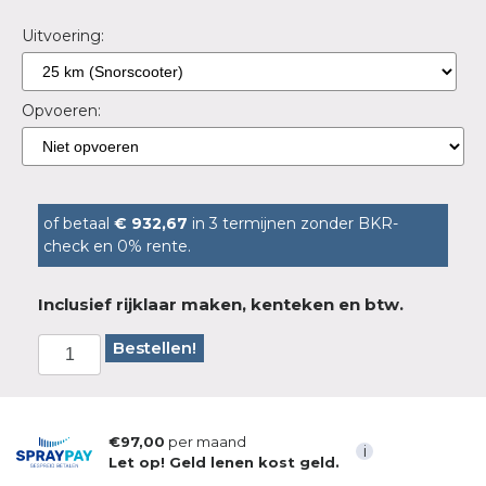
Uitvoering:
Opvoeren:
of betaal
€ 932,67
in 3 termijnen zonder BKR-
check en 0% rente.
Inclusief rijklaar maken, kenteken en btw.
Bestellen!
€97,00
per maand
i
Let op! Geld lenen kost geld.