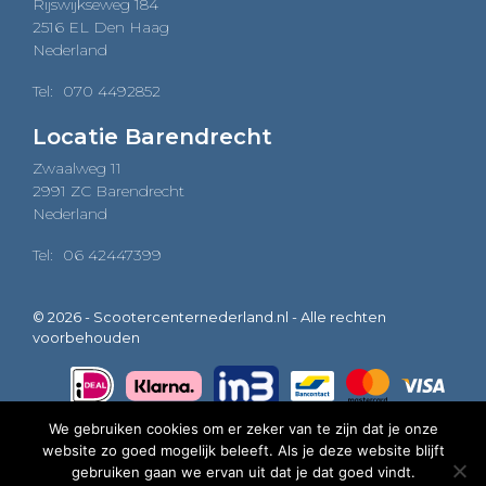
Rijswijkseweg 184
2516 EL Den Haag
Nederland
Tel:
070 4492852
Locatie Barendrecht
Zwaalweg 11
2991 ZC Barendrecht
Nederland
Tel:
06 42447399
© 2026 - Scootercenternederland.nl - Alle rechten
voorbehouden
We gebruiken cookies om er zeker van te zijn dat je onze
website zo goed mogelijk beleeft. Als je deze website blijft
0
gebruiken gaan we ervan uit dat je dat goed vindt.