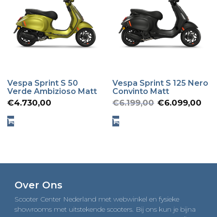
Vespa Sprint S 50
Vespa Sprint S 125 Nero
Verde Ambizioso Matt
Convinto Matt
Oorspronk
Hu
€
4.730,00
€
6.199,00
€
6.099,00
prijs
pr
was:
is:
€6.199,00
€6
Over Ons
Scooter Center Nederland met webwinkel en fysieke
showrooms met uitstekende scooters. Bij ons kun je bijna