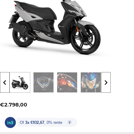
€
2.798,00
Of
3x €932,67
, 0% rente