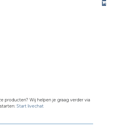
w
p
€
i
ze producten? Wij helpen je graag verder via
starten:
Start livechat