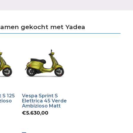
samen gekocht met Yadea
 S 125
Vespa Sprint S
zioso
Elettrica 45 Verde
Ambizioso Matt
orspronkelijke
€
5.630,00
rijs
Huidige