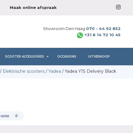
Maak online afspraak
Showroom Den Haag
070 - 44 92 852
+31 6 14 72 10 45
SCOOTER ACCESSOIRES
OCCASIONS
UITVERKOOP
/
Elektrische scooters
/
Yadea
/ Yadea Y1S Delivery Black
 rente