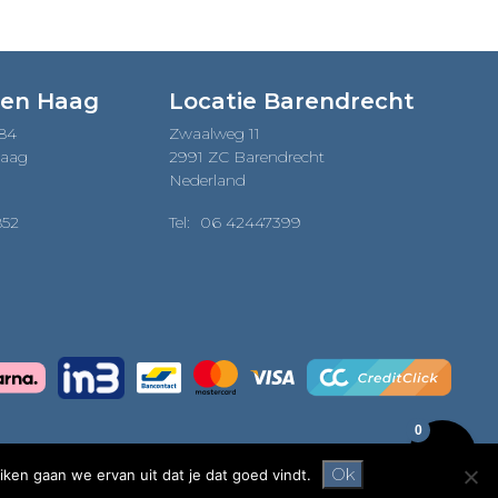
Den Haag
Locatie Barendrecht
184
Zwaalweg 11
Haag
2991 ZC Barendrecht
Nederland
852
Tel:
06 42447399
0
Ok
iken gaan we ervan uit dat je dat goed vindt.