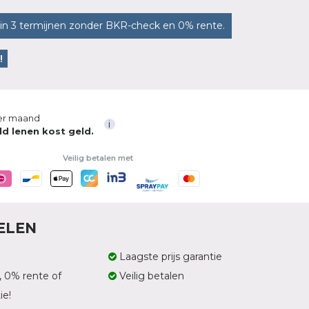
in 3 termijnen zonder BKR-check en 0% rente.
!
r maand
i
ld lenen kost geld.
Veilig betalen met
ELEN
Laagste prijs garantie
, 0% rente of
Veilig betalen
ie!