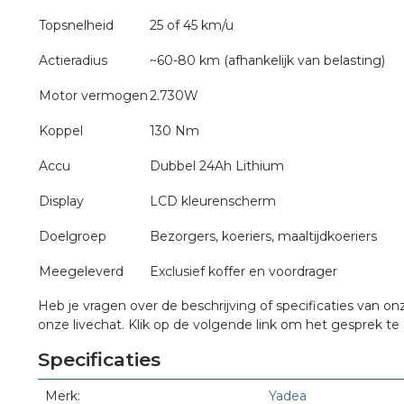
Topsnelheid
25 of 45 km/u
Actieradius
~60-80 km (afhankelijk van belasting)
Motor vermogen
2.730W
Koppel
130 Nm
Accu
Dubbel 24Ah Lithium
Display
LCD kleurenscherm
Doelgroep
Bezorgers, koeriers, maaltijdkoeriers
Meegeleverd
Exclusief koffer en voordrager
Heb je vragen over de beschrijving of specificaties van on
onze livechat. Klik op de volgende link om het gesprek te 
Specificaties
Merk:
Yadea