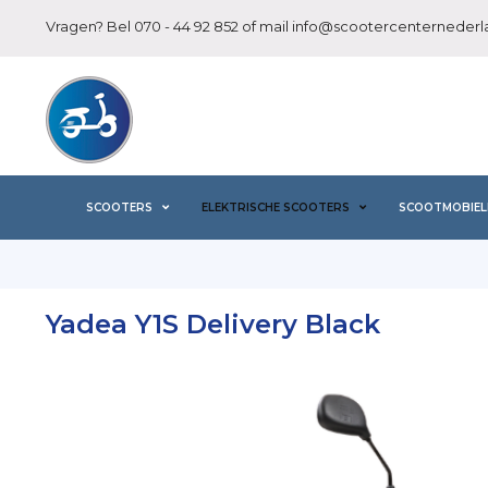
Vragen? Bel
070 - 44 92 852
of mail
info@scootercenternederla
SCOOTERS
ELEKTRISCHE SCOOTERS
SCOOTMOBIEL
Yadea Y1S Delivery Black