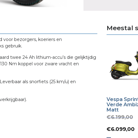
Meestal 
d voor bezorgers, koeriers en
ks gebruik.
d twee 24 Ah lithium-accu’s die gelijktijdig
 130 Nm koppel voor zware vracht en
everbaar als snorfiets (25 km/u) en
Vespa Sprint
erkrijgbaar).
Verde Ambi
Matt
O
€
6.199,00
p
€
6.099,00