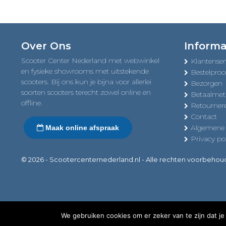
Over Ons
Informa
Scooter Center Nederland met webwinkel
Klantenser
en fysieke showrooms met uitstekende
Bestelproc
scooters. Bij ons kun je bijna voor allerlei
Bezorgen
soorten scooters terecht zowel online en
Betaalme
offline.
Retourner
Contact
Algemene
Maak online afspraak
Privacy pol
© 2026 - Scootercenternederland.nl - Alle rechten voorbeho
We gebruiken cookies om er zeker van te zijn dat je 