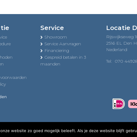
tie
Service
Locatie 
Rijswijkseweg 
vice
Showroom
2516 EL Den 
edure
Service Aanvragen
Nederland
Financiering
thoden
Gespreid betalen in 3
Tel:
070 4492
en
maanden
 voorwaarden
icy
uden
onze website zo goed mogelijk beleeft. Als je deze website blijft gebru