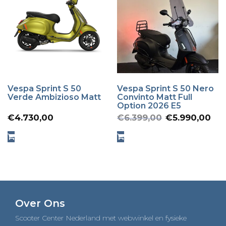
Vespa Sprint S 50
Vespa Sprint S 50 Nero
Verde Ambizioso Matt
Convinto Matt Full
Option 2026 E5
Oorspron
Hu
€
4.730,00
€
6.399,00
€
5.990,00
prijs
pr
was:
is:
€6.399,00
€5
Over Ons
Scooter Center Nederland met webwinkel en fysieke