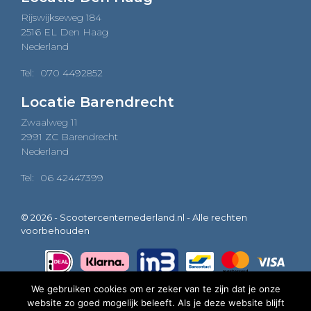
Rijswijkseweg 184
2516 EL Den Haag
Nederland
Tel:
070 4492852
Locatie Barendrecht
Zwaalweg 11
2991 ZC Barendrecht
Nederland
Tel:
06 42447399
© 2026 - Scootercenternederland.nl - Alle rechten
voorbehouden
We gebruiken cookies om er zeker van te zijn dat je onze
website zo goed mogelijk beleeft. Als je deze website blijft
0