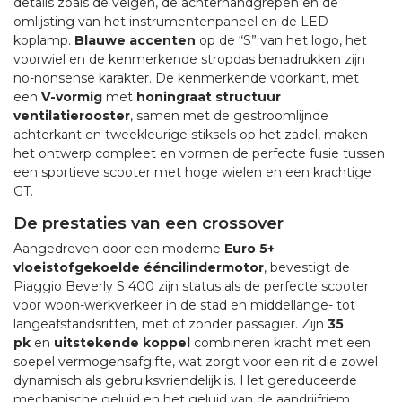
details zoals de velgen, de achterhandgrepen en de
omlijsting van het instrumentenpaneel en de LED-
koplamp.
Blauwe accenten
op de “S” van het logo, het
voorwiel en de kenmerkende stropdas benadrukken zijn
no-nonsense karakter. De kenmerkende voorkant, met
een
V-vormig
met
honingraat structuur
ventilatierooster
, samen met de gestroomlijnde
achterkant en tweekleurige stiksels op het zadel, maken
het ontwerp compleet en vormen de perfecte fusie tussen
een sportieve scooter met hoge wielen en een krachtige
GT.
De prestaties van een crossover
Aangedreven door een moderne
Euro 5+
vloeistofgekoelde ééncilindermotor
, bevestigt de
Piaggio Beverly S 400 zijn status als de perfecte scooter
voor woon-werkverkeer in de stad en middellange- tot
langeafstandsritten, met of zonder passagier. Zijn
35
pk
en
uitstekende koppel
combineren kracht met een
soepel vermogensafgifte, wat zorgt voor een rit die zowel
dynamisch als gebruiksvriendelijk is. Het gereduceerde
mechanische geluid en het geluid van de aandrijfriem