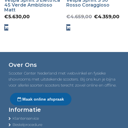
Vespa Sprint S Elettrica
Vespa Sprint S 50
45 Verde Ambizioso
Rosso Coraggioso
Matt
Oorspron
Hu
€
5.630,00
€
4.659,00
€
4.359,00
prijs
pr
was:
is:
€4.659,0
€4
Over Ons
Scooter Center Nederland met webwinkel en fysieke
showrooms met uitstekende scooters. Bij ons kun je bijna
voor allerlei soorten scooters terecht zowel online en offline.
Maak online afspraak
Informatie
Klantenservice
Bestelprocedure