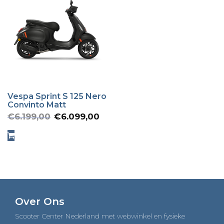
Vespa Sprint S 125 Nero
Convinto Matt
Oorspronkelijke
Huidige
€
6.199,00
€
6.099,00
prijs
prijs
was:
is:
€6.199,00.
€6.099,00.
Over Ons
Scooter Center Nederland met webwinkel en fysieke