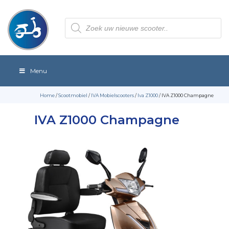
Producten
zoeken
Menu
Home
/
Scootmobiel
/
IVA Mobielscooters
/
Iva Z1000
/ IVA Z1000 Champagne
IVA Z1000 Champagne