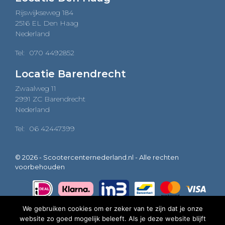
Rijswijkseweg 184
2516 EL Den Haag
Nederland
Tel:
070 4492852
Locatie Barendrecht
Zwaalweg 11
2991 ZC Barendrecht
Nederland
Tel:
06 42447399
© 2026 - Scootercenternederland.nl - Alle rechten
voorbehouden
We gebruiken cookies om er zeker van te zijn dat je onze
website zo goed mogelijk beleeft. Als je deze website blijft
0