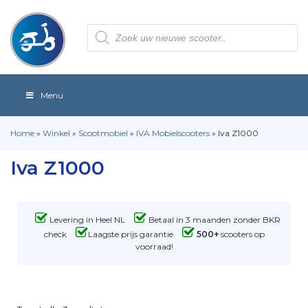
Producten
zoeken
Menu
Home
»
Winkel
»
Scootmobiel
»
IVA Mobielscooters
»
Iva Z1000
Iva Z1000
Levering in Heel NL
Betaal in 3 maanden zonder BKR
check
Laagste prijs garantie
500+
scooters op
voorraad!