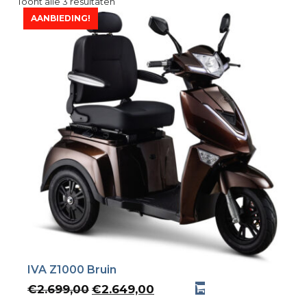
Toont alle 3 resultaten
AANBIEDING!
IVA Z1000 Bruin
Oorspronkelijke
Huidige
€
2.699,00
€
2.649,00
prijs
prijs