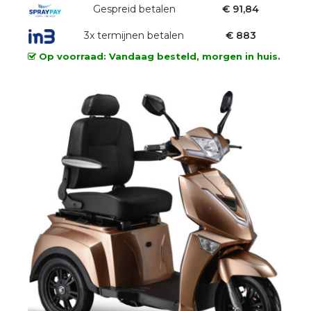
was:
Gespreid betalen
is:
€ 91,84
€2.699,00.
€2.649,00.
3x termijnen betalen
€ 883
Op voorraad: Vandaag besteld, morgen in huis.