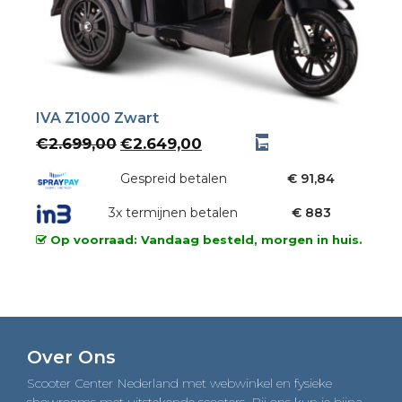
IVA Z1000 Zwart
Oorspronkelijke
Huidige
€
2.699,00
€
2.649,00
prijs
prijs
was:
Gespreid betalen
is:
€ 91,84
€2.699,00.
€2.649,00.
3x termijnen betalen
€ 883
Op voorraad: Vandaag besteld, morgen in huis.
Over Ons
Scooter Center Nederland met webwinkel en fysieke
showrooms met uitstekende scooters. Bij ons kun je bijna