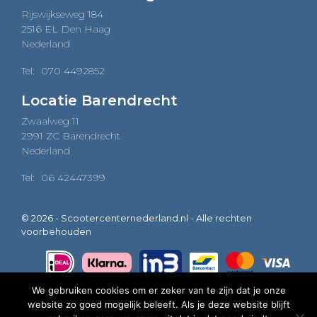
Rijswijkseweg 184
2516 EL Den Haag
Nederland
Tel:
070 4492852
Locatie Barendrecht
Zwaalweg 11
2991 ZC Barendrecht
Nederland
Tel:
06 42447399
© 2026 - Scootercenternederland.nl - Alle rechten
voorbehouden
We gebruiken cookies om er zeker van te zijn dat je onze
website zo goed mogelijk beleeft. Als je deze website blijft
0