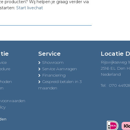
ze producten? Wij helpen je graag verder via
starten:
Start livechat
tie
Service
Locatie 
Rijswijkseweg 
vice
Showroom
2516 EL Den 
edure
Service Aanvragen
Nederland
Financiering
thoden
Gespreid betalen in 3
Tel:
070 4492
en
maanden
 voorwaarden
icy
uden