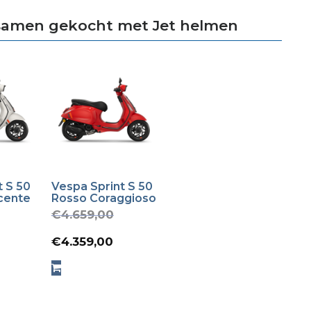
samen gekocht met Jet helmen
t S 50
Vespa Sprint S 50
cente
Rosso Coraggioso
Oorspronkelijke
€
4.659,00
Huidige
prijs
€
4.359,00
prijs
was:
is:
€4.659,00.