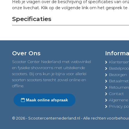
Heb je vragen over de beschrijving of specificaties van on
onze livechat. Klik op de volgende link om het gesprek te 
Specificaties
Over Ons
Informa
Scooter Center Nederland met webwinkel
Klantenser
en fysieke showrooms met uitstekende
Bestelproc
scooters. Bij ons kun je bijna voor allerlei
Bezorgen
soorten scooters terecht zowel online en
Betaalme
offline.
Retourner
Contact
Algemene
Maak online afspraak
Privacy pol
© 2026 - Scootercenternederland.nl - Alle rechten voorbeho