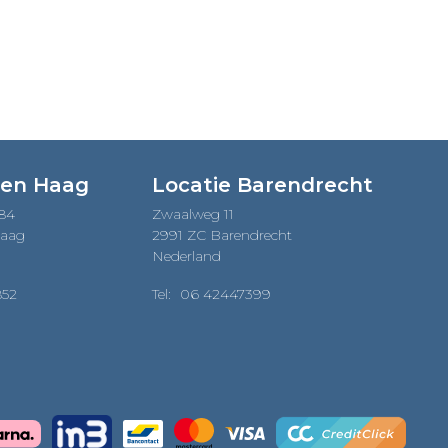
€4.359,00.
Den Haag
Locatie Barendrecht
184
Zwaalweg 11
Haag
2991 ZC Barendrecht
Nederland
852
Tel:
06 42447399