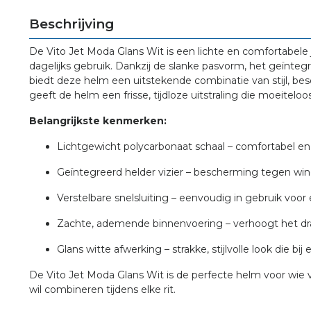
Beschrijving
De Vito Jet Moda Glans Wit is een lichte en comfortabele j
dagelijks gebruik. Dankzij de slanke pasvorm, het geïnte
biedt deze helm een uitstekende combinatie van stijl, b
geeft de helm een frisse, tijdloze uitstraling die moeiteloo
Belangrijkste kenmerken:
Lichtgewicht polycarbonaat schaal – comfortabel en vei
Geïntegreerd helder vizier – bescherming tegen win
Verstelbare snelsluiting – eenvoudig in gebruik voo
Zachte, ademende binnenvoering – verhoogt het dra
Glans witte afwerking – strakke, stijlvolle look die bij el
De Vito Jet Moda Glans Wit is de perfecte helm voor wie ve
wil combineren tijdens elke rit.