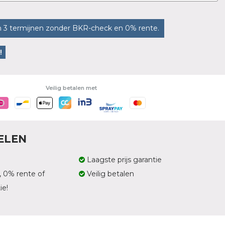
n 3 termijnen zonder BKR-check en 0% rente.
!
Veilig betalen met
ELEN
Laagste prijs garantie
, 0% rente of
Veilig betalen
ie!