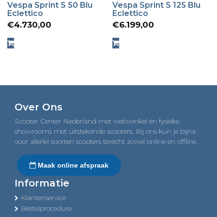
Vespa Sprint S 50 Blu
Vespa Sprint S 125 Blu
Eclettico
Eclettico
€
4.730,00
€
6.199,00
Over Ons
Scooter Center Nederland met webwinkel en fysieke
showrooms met uitstekende scooters. Bij ons kun je bijna
voor allerlei soorten scooters terecht zowel online en offline.
Maak online afspraak
Informatie
Klantenservice
Bestelprocedure