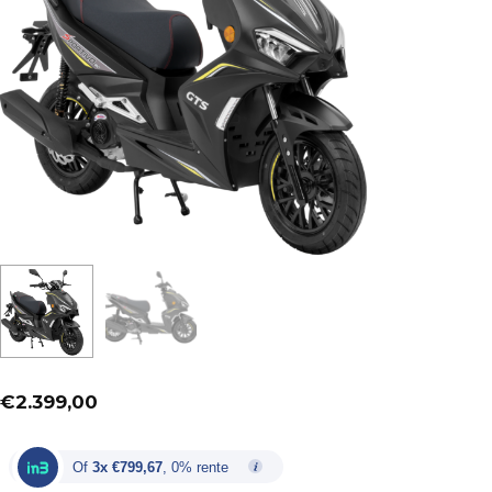
€
2.399,00
Of
3x €799,67
, 0% rente