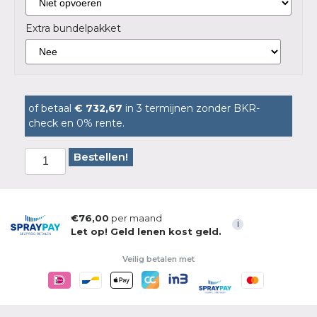
Extra bundelpakket
of betaal
€ 732,67
in 3 termijnen zonder BKR-
check en 0% rente.
Bestellen!
€76,00
per maand
i
Let op! Geld lenen kost geld.
Veilig betalen met