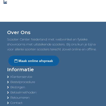
Over Ons
Scooter Center Nederland met webwinkel en fysieke
showrooms met uitstekende scooters. Bij ons kun je bijna
voor allerlei soorten scooters terecht zowel online en offline.
Maak online afspraak
Informatie
Klantenservice
Bestelprocedure
Bezorgen
Betaalmethoden
Retourneren
Contact