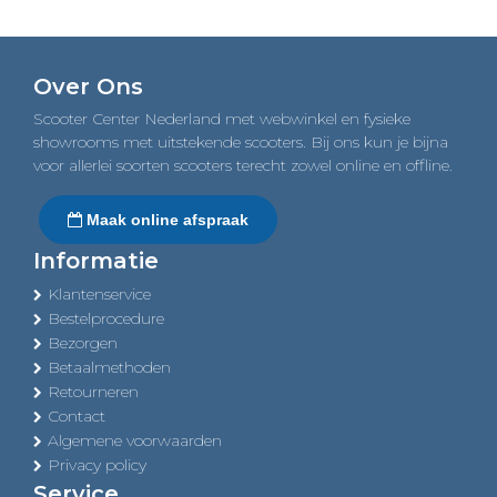
€6.199,00.
€6.099,00.
Over Ons
Scooter Center Nederland met webwinkel en fysieke
showrooms met uitstekende scooters. Bij ons kun je bijna
voor allerlei soorten scooters terecht zowel online en offline.
Maak online afspraak
Informatie
Klantenservice
Bestelprocedure
Bezorgen
Betaalmethoden
Retourneren
Contact
Algemene voorwaarden
Privacy policy
Service