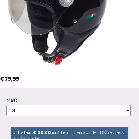
€
79,99
Maat
of betaal
€ 26,66
in 3 termijnen zonder BKR-check