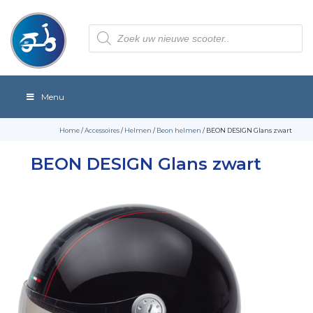
Producten
zoeken
Menu
Home
/
Accessoires
/
Helmen
/
Beon helmen
/ BEON DESIGN Glans zwart
BEON DESIGN Glans zwart