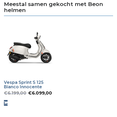
Meestal samen gekocht met Beon
helmen
Vespa Sprint S 125
Bianco Innocente
Oorspronkelijke
Huidige
€
6.199,00
€
6.099,00
prijs
prijs
was:
is: