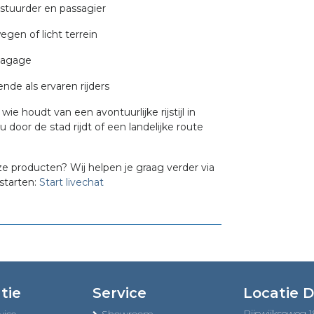
stuurder en passagier
gen of licht terrein
 bagage
ende als ervaren rijders
ie houdt van een avontuurlijke rijstijl in
oor de stad rijdt of een landelijke route
ze producten? Wij helpen je graag verder via
starten:
Start livechat
tie
Service
Locatie 
Rijswijkseweg 