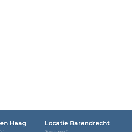
Den Haag
Locatie Barendrecht
184
Zwaalweg 11