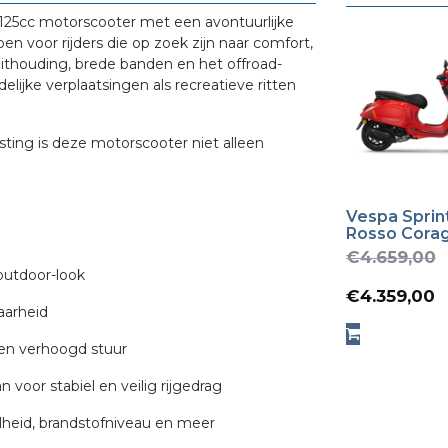
 125cc motorscooter met een avontuurlijke
pen voor rijders die op zoek zijn naar comfort,
ithouding, brede banden en het offroad-
elijke verplaatsingen als recreatieve ritten
ting is deze motorscooter niet alleen
Vespa Sprin
Rosso Cora
€
4.659,00
outdoor-look
p
€
4.359,00
aarheid
p
 en verhoogd stuur
i
oor stabiel en veilig rijgedrag
€
lheid, brandstofniveau en meer