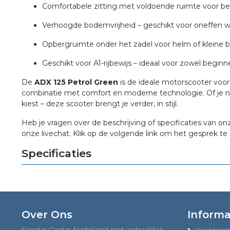
Comfortabele zitting met voldoende ruimte voor be
Verhoogde bodemvrijheid – geschikt voor oneffen we
Opbergruimte onder het zadel voor helm of kleine
Geschikt voor A1-rijbewijs – ideaal voor zowel beginn
De
ADX 125 Petrol Green
is de ideale motorscooter voor w
combinatie met comfort en moderne technologie. Of je nu d
kiest – deze scooter brengt je verder, in stijl.
Heb je vragen over de beschrijving of specificaties van on
onze livechat. Klik op de volgende link om het gesprek te 
Specificaties
Over Ons
Informa
Scooter Center Nederland met webwinkel