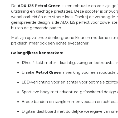
De
ADX 125 Petrol Green
is een robuuste en veelzijdige
uitstraling en krachtige prestaties. Deze scooter is ontwor
wendbaarheid én een stoere look. Dankzij de verhoogde z
geïnspireerde design is de ADX 125 perfect voor zowel sted
buiten de gebaande paden.
Met zijn opvallende donkergroene kleur en moderne uitrus
praktisch, maar ook een echte eyecatcher.
Belangrijkste kenmerken:
125cc 4-takt motor – krachtig, zuinig en betrouwbaar
Unieke
Petrol Green
afwerking voor een robuuste 
LED-verlichting voor en achter voor optimale zichtb
Sportieve body met adventure-geïnspireerd design
Brede banden en schijfremmen vooraan en achteraan v
Digitaal dashboard met duidelijke weergave van sne