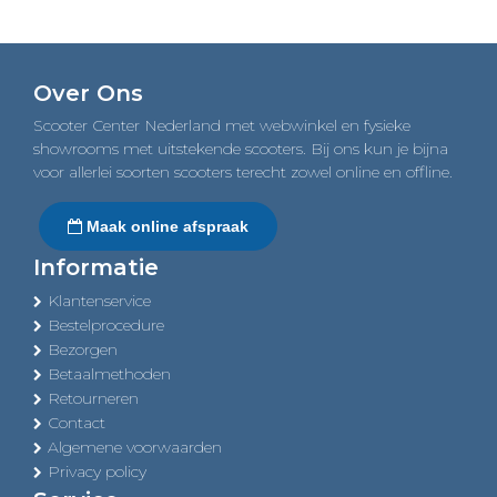
Over Ons
Scooter Center Nederland met webwinkel en fysieke
showrooms met uitstekende scooters. Bij ons kun je bijna
voor allerlei soorten scooters terecht zowel online en offline.
Maak online afspraak
Informatie
Klantenservice
Bestelprocedure
Bezorgen
Betaalmethoden
Retourneren
Contact
Algemene voorwaarden
Privacy policy