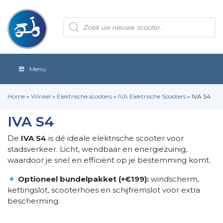
Producten
zoeken
Menu
Home
»
Winkel
»
Elektrische scooters
»
IVA Elektrische Scooters
»
IVA S4
IVA S4
De
IVA S4
is dé ideale elektrische scooter voor
stadsverkeer. Licht, wendbaar en energiezuinig,
waardoor je snel en efficiënt op je bestemming komt.
Optioneel bundelpakket (+€199):
windscherm,
kettingslot, scooterhoes en schijfremslot voor extra
bescherming.