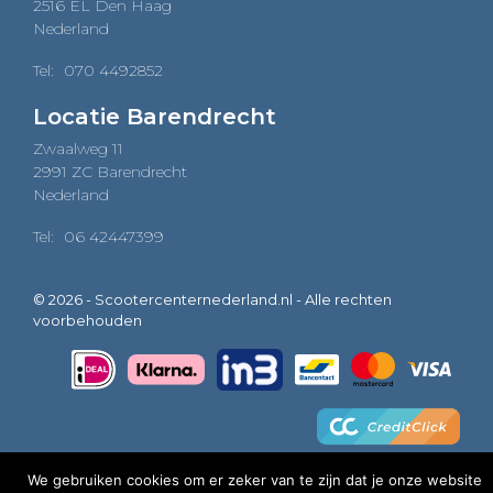
2516 EL Den Haag
Nederland
Tel:
070 4492852
Locatie Barendrecht
Zwaalweg 11
2991 ZC Barendrecht
Nederland
Tel:
06 42447399
© 2026 - Scootercenternederland.nl - Alle rechten
voorbehouden
We gebruiken cookies om er zeker van te zijn dat je onze website