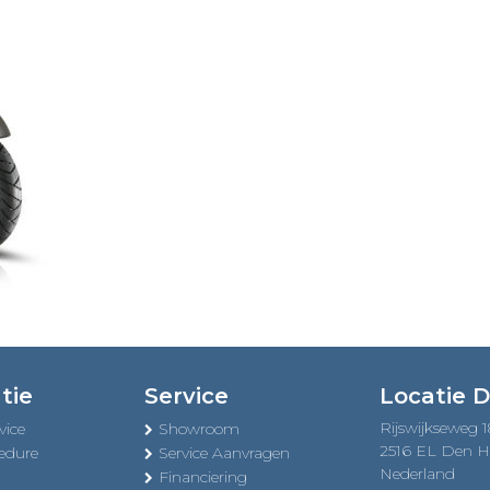
tie
Service
Locatie 
Rijswijkseweg 
vice
Showroom
2516 EL Den 
edure
Service Aanvragen
Nederland
Financiering