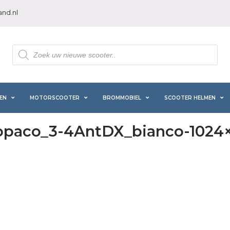
nd.nl
Producten
zoeken
EN
MOTORSCOOTER
BROMMOBIEL
SCOOTER HELMEN
opaco_3-4AntDX_bianco-1024×7