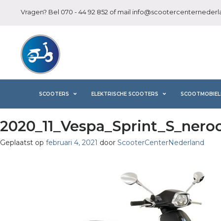
Vragen? Bel
070 - 44 92 852
of mail
info@scootercenternederla
SCOOTERS
ELEKTRISCHE SCOOTERS
SCOOTMOBIEL
2020_11_Vespa_Sprint_S_nero
Geplaatst op
februari 4, 2021
door
ScooterCenterNederland