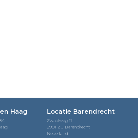
Den Haag
Locatie Barendrecht
184
Zwaalweg 11
Haag
2991 ZC Barendrecht
Nederland