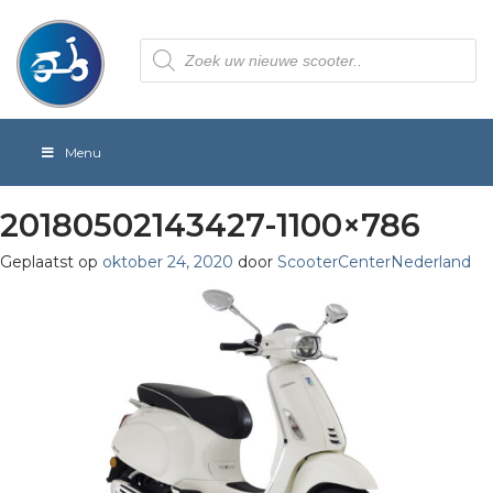
Producten
zoeken
Menu
20180502143427-1100×786
Geplaatst op
oktober 24, 2020
door
ScooterCenterNederland