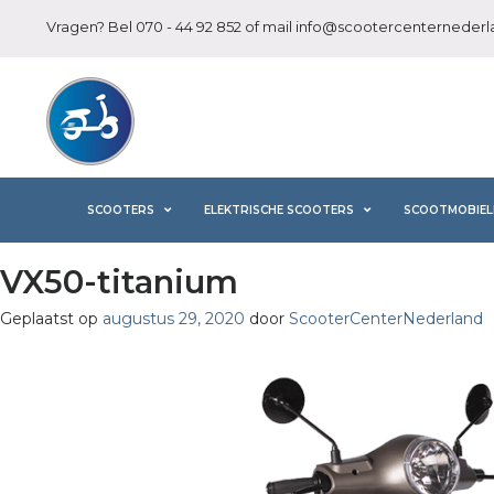
Vragen? Bel
070 - 44 92 852
of mail
info@scootercenternederla
SCOOTERS
ELEKTRISCHE SCOOTERS
SCOOTMOBIEL
VX50-titanium
Geplaatst op
augustus 29, 2020
door
ScooterCenterNederland