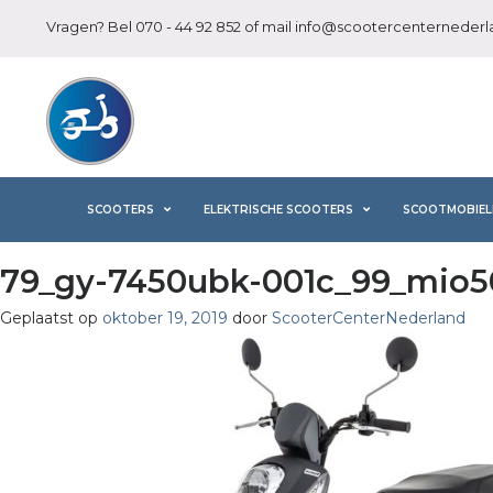
Vragen? Bel
070 - 44 92 852
of mail
info@scootercenternederla
SCOOTERS
ELEKTRISCHE SCOOTERS
SCOOTMOBIEL
79_gy-7450ubk-001c_99_mio50
Geplaatst op
oktober 19, 2019
door
ScooterCenterNederland