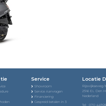
tie
Service
Locatie 
Rijswijkseweg 
vice
Showroom
2516 EL Den 
edure
Service Aanvragen
Nederland
Financiering
thoden
Gespreid betalen in 3
Tel:
070 4492