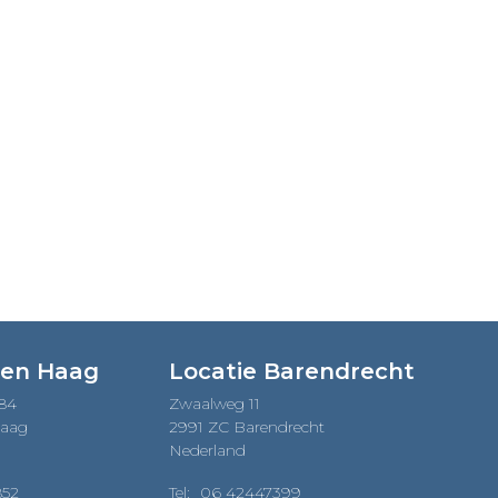
Den Haag
Locatie Barendrecht
184
Zwaalweg 11
Haag
2991 ZC Barendrecht
Nederland
852
Tel:
06 42447399